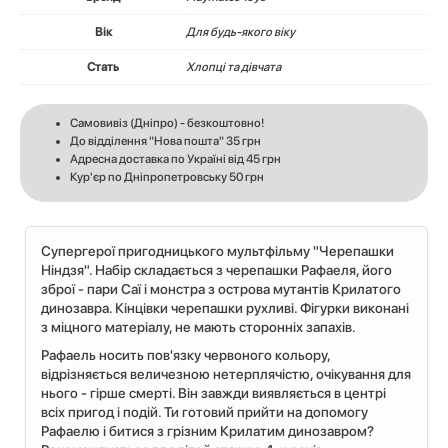
Вік
Для будь-якого віку
Стать
Хлопці та дівчата
Самовивіз (Дніпро) - безкоштовно!
До відділення "Нова пошта" 35 грн
Адресна доставка по Україні від 45 грн
Кур'єр по Дніпропетровську 50 грн
Супергерої пригодницького мультфільму "Черепашки
Ніндзя". Набір складається з черепашки Рафаеля, його
зброї - пари Саї і монстра з острова мутантів Крилатого
динозавра. Кінцівки черепашки рухливі. Фігурки виконані
з міцного матеріалу, не мають сторонніх запахів.
Рафаель носить пов'язку червоного кольору,
відрізняється величезною нетерплячістю, очікування для
нього - гірше смерті. Він завжди виявляється в центрі
всіх пригод і подій. Ти готовий прийти на допомогу
Рафаелю і битися з грізним Крилатим динозавром?