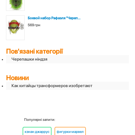
Боевой набор Рафаэля "Череп...
569 грн
Пов'язані категорії
Черепашки ніндзя
Новини
Как китайцы трансформеров изобретают
Популярні запити:
кэнан джаррус
фигурки марвел