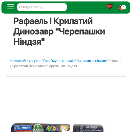
0
Рафаель і Крилатий
Динозавр "Черепашки
Ніндзя"
Колекційні фігурки
/
Герої мультфільмів
/
Черепашки ніндзя
/ Рафаель
і Крилатий Динозавр "Черепашки Ніндзя"