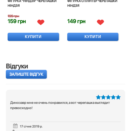
ФІГУРКА "НІНДЗЯ" ЧЕРЕПАШКИ
ФІГУРКА СПЛІНТЕР ЧЕРЕПАШКИ
НІНДЗЯ
НІНДЗЯ
199 грн
159 грн
149 грн
КУПИТИ
КУПИТИ
Відгуки
ЗАЛИШТЕ ВІДГУК
Динозавр мне не очень понравился, а вот черепашка выглядит
5
з 5
превосходно!
17 січня 2019 р.