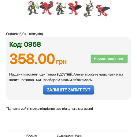
Оцінка:
5,0
(
1
відгуків)
Код: 0968
358.00
Немає в наявності
грн
На даний момент цей товар
відсутній
. Але ви можете надіслати нам
запит на товар і ми незабаром з вами зв'яжемось.
ЗАЛИШТЕ ЗАПИТ ТУТ
*Ціна на сайті може відрізнятись від ціни в магазині
Бренд
Playmates Toys