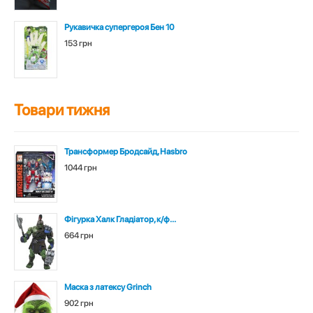
Рукавичка супергероя Бен 10
153 грн
Товари тижня
Трансформер Бродсайд, Hasbro
1044 грн
Фігурка Халк Гладіатор, к/ф...
664 грн
Маска з латексу Grinch
902 грн