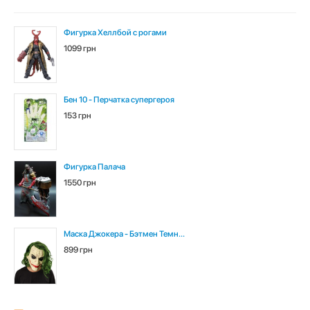
Фигурка Хеллбой с рогами
1099 грн
Бен 10 - Перчатка супергероя
153 грн
Фигурка Палача
1550 грн
Маска Джокера - Бэтмен Темн...
899 грн