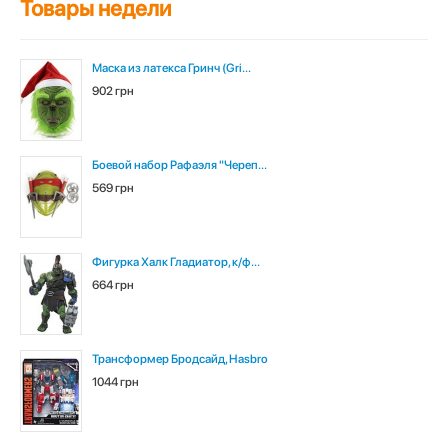
Товары недели
Маска из латекса Гринч (Gri...
902 грн
Боевой набор Рафаэля "Череп...
569 грн
Фигурка Халк Гладиатор, к/ф...
664 грн
Трансформер Бродсайд, Hasbro
1044 грн