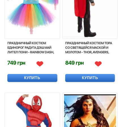
ПРАЗДНИЧНЫЙ КОСТЮМ
ПРАЗДНИЧНЫЙ КОСТЮМ ТОРА
ЕДИНОРОГ РАДУГА ДЭШ МАЙ
СО СВЕТЯЩЕЙСЯ МАСКОЙ И
ЛИТЕЛ ПОНИ - RAINBOW DASH,
МОЛОТОМ - THOR, AVENGERS,
UNICORN, MY LITTLE PONY,
ENDGAME, SUPERHERO, DISNEY
DISNEY
749 грн
849 грн
КУПИТЬ
КУПИТЬ