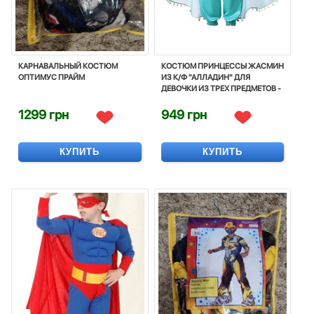
КАРНАВАЛЬНЫЙ КОСТЮМ
КОСТЮМ ПРИНЦЕCСЫ ЖАСМИН
ОПТИМУС ПРАЙМ
ИЗ К/Ф "АЛЛАДИН" ДЛЯ
ДЕВОЧКИ ИЗ ТРЕХ ПРЕДМЕТОВ -
PRINCESS JASMINE, COSTUME,
CORNIVAL
1299 грн
949 грн
КУПИТЬ
КУПИТЬ