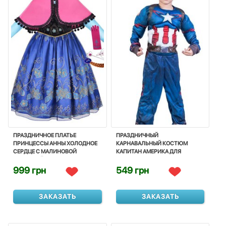
ПРАЗДНИЧНОЕ ПЛАТЬЕ
ПРАЗДНИЧНЫЙ
ПРИНЦЕССЫ АННЫ ХОЛОДНОЕ
КАРНАВАЛЬНЫЙ КОСТЮМ
СЕРДЦЕ С МАЛИНОВОЙ
КАПИТАН АМЕРИКА ДЛЯ
НАКИДКОЙ И АКСЕССУАРАМИ -
МАЛЬЧИКА - CAPTAIN AMERICA,
ANNA, PRINCESS, FROZEN
SUPERHERO, CARNIVAL, DISNEY
999 грн
549 грн
ЗАКАЗАТЬ
ЗАКАЗАТЬ