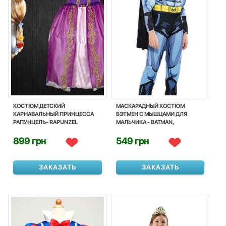
КОСТЮМ ДЕТСКИЙ
МАСКАРАДНЫЙ КОСТЮМ
КАРНАВАЛЬНЫЙ ПРИНЦЕССА
БЭТМЕН С МЫШЦАМИ ДЛЯ
РАПУНЦЕЛЬ- RAPUNZEL
МАЛЬЧИКА - BATMAN,
SUPERHERO, PARTY FANCY, FOR
BOY, DISNEY
899 грн
549 грн
ЗАКАЗАТЬ
ЗАКАЗАТЬ