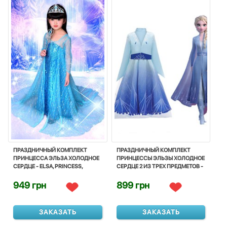
ПРАЗДНИЧНЫЙ КОМПЛЕКТ
ПРАЗДНИЧНЫЙ КОМПЛЕКТ
ПРИНЦЕССА ЭЛЬЗА ХОЛОДНОЕ
ПРИНЦЕССЫ ЭЛЬЗЫ ХОЛОДНОЕ
СЕРДЦЕ - ELSA, PRINCESS,
СЕРДЦЕ 2 ИЗ ТРЕХ ПРЕДМЕТОВ -
FROZEN, DISNEY
ELSA, PRINCESS, FROZEN2,
DISNEY
949 грн
899 грн
ЗАКАЗАТЬ
ЗАКАЗАТЬ