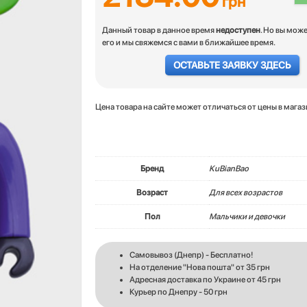
грн
Данный товар в данное время
недоступен
. Но вы мож
его и мы свяжемся с вами в ближайшее время.
ОСТАВЬТЕ ЗАЯВКУ ЗДЕСЬ
Цена товара на сайте может отличаться от цены в мага
Бренд
KuBianBao
Возраст
Для всех возрастов
Пол
Мальчики и девочки
Самовывоз (Днепр) - Бесплатно!
На отделение "Нова пошта" от 35 грн
Адресная доставка по Украине от 45 грн
Курьер по Днепру - 50 грн