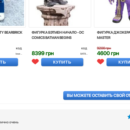
TY BEARBRICK
ФИГУРКА БЭТМЕН НАЧАЛО - DC
ФИГУРКА ДЖОКЕРА 
COMICS BATMAN BEGINS
MASTER
код
код
9200 грн
8399 грн
4600 грн
bear...
BATB...
ИТЬ
КУПИТЬ
КУП
ВЫ МОЖЕТЕ ОСТАВИТЬ СВОЙ О
лично очень
5