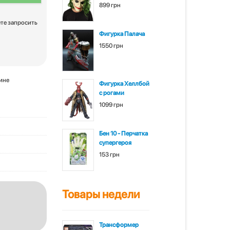
899 грн
ете запросить
Фигурка Палача
1550 грн
зине
Фигурка Хеллбой
с рогами
1099 грн
Бен 10 - Перчатка
супергероя
153 грн
Товары недели
Трансформер