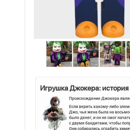
Игрушка Джокера: история
П
роисхождение Джокера являет
Если верить какому-либо элем
Джо, чья жена была на восьмо
было денег, и он не смог начат
с двумя бандитами, чтобы попр
Они собирались ограбить хими