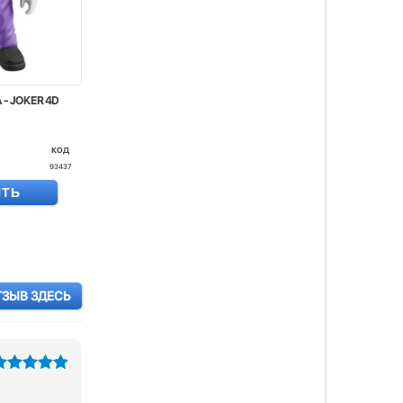
- JOKER 4D
код
93437
ИТЬ
ТЗЫВ ЗДЕСЬ
из 5