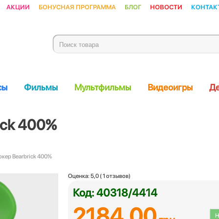
Акции
Бонусная программа
Блог
Новости
Контак
сы
Фильмы
Мультфильмы
Видеоигры
Де
ick 400%
окер Bearbrick 400%
Оценка:
5,0
(
1
отзывов)
Код: 40318/4414
2184.00
Н