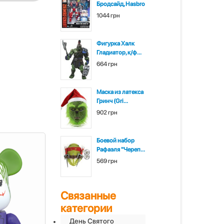
Бродсайд, Hasbro
1044 грн
Фигурка Халк
Гладиатор, к/ф...
664 грн
Маска из латекса
Гринч (Gri...
902 грн
Боевой набор
Рафаэля "Череп...
569 грн
Связанные
категории
День Святого