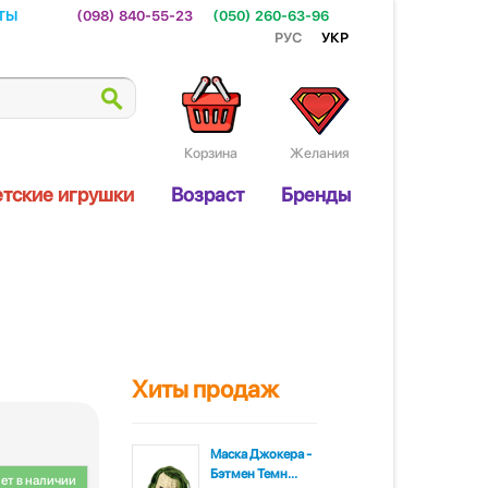
ты
(098) 840-55-23
(050) 260-63-96
Рус
Укр
Корзина
Желания
тские игрушки
Возраст
Бренды
Хиты продаж
Маска Джокера -
Бэтмен Темн...
ет в наличии