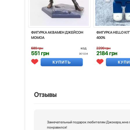
ФИГУРКА АКВАМЕН ДЖЕЙСОН
ФИГУРКА HELLO KIT
МОМОА
400%
689 грн
код
2299 грн
551 грн
2184 грн
DC1234
КУПИТЬ
КУП
Отзывы
Замечательный подарок любителям Джокера, мне 
понравился!