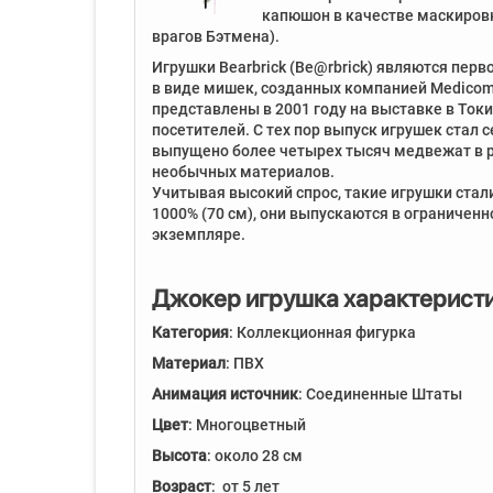
капюшон в качестве маскировк
врагов Бэтмена).
Игрушки Bearbrick (Be@rbrick) являются пер
в виде мишек, созданных компанией Medicom
представлены в 2001 году на выставке в Токи
посетителей. С тех пор выпуск игрушек стал 
выпущено более четырех тысяч медвежат в р
необычных материалов.
Учитывая высокий спрос, такие игрушки стали
1000% (70 см), они выпускаются в ограниченн
экземпляре.
Джокер игрушка характеристи
Категория
: Коллекционная фигурка
Материал
: ПВХ
Анимация источник
: Соединенные Штаты
Цвет
: Многоцветный
Высота
: около 28 см
Возраст
: от 5 лет