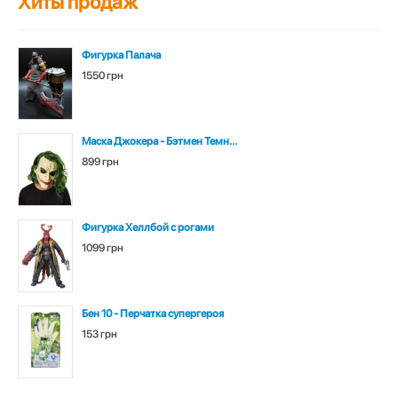
Хиты продаж
Фигурка Палача
1550 грн
Маска Джокера - Бэтмен Темн...
899 грн
Фигурка Хеллбой с рогами
1099 грн
Бен 10 - Перчатка супергероя
153 грн