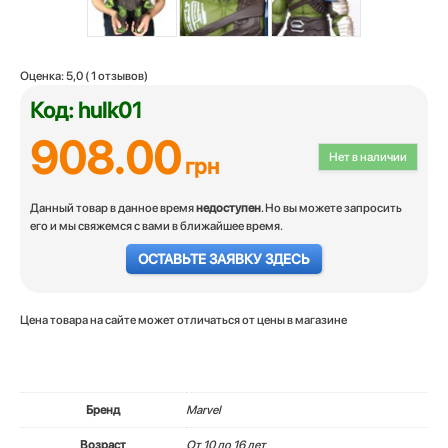
Оценка:
5,0
(
1
отзывов)
Код: hulk01
908.00
Нет в наличии
грн
Данный товар в данное время
недоступен
. Но вы можете запросить
его и мы свяжемся с вами в ближайшее время.
ОСТАВЬТЕ ЗАЯВКУ ЗДЕСЬ
Цена товара на сайте может отличаться от цены в магазине
Бренд
Marvel
Возраст
От 10 до 16 лет