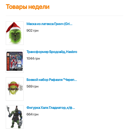
Товары недели
Маска из латекса Гринч (Gri...
902 грн
Трансформер Бродсайд, Hasbro
1044 грн
Боевой набор Рафаэля "Череп...
569 грн
Фигурка Халк Гладиатор, к/ф...
664 грн