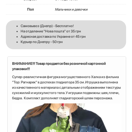
Пол
Мальчики и девочки
Самовывоз (Днепр) - Бесплатно!
На отделение "Нова пошта" от 35 грн
Адресная доставка по Украине от 45 грн
Курьер по Днепру - 50 грн
ВНИМАНИЕ!!! Товар продается без розничной картонной
упаковки!!!
Супер-реалистичная фигурка могущественного Халка из фильма
"Тор: Рагнарек" в доспехах гладиатора 35 см. Игрушка выполнена
из качественного материала с детальным отображением текстуры
сухожилий и мускулистого тела. У игрушки подвижны: шея, плечи,
бедра. Комплект дополняет гладиаторский шлем персонажа.