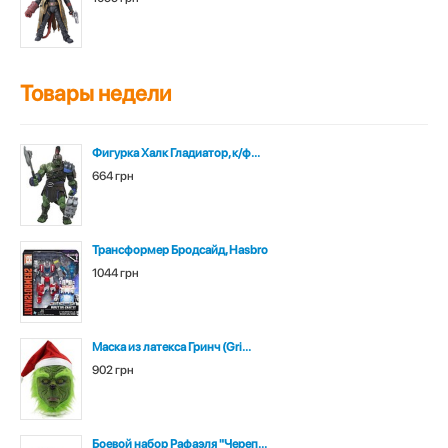
Товары недели
Фигурка Халк Гладиатор, к/ф...
664 грн
Трансформер Бродсайд, Hasbro
1044 грн
Маска из латекса Гринч (Gri...
902 грн
Боевой набор Рафаэля "Череп...