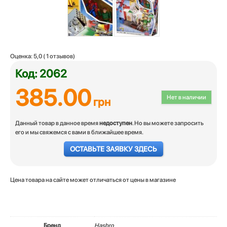
Оценка:
5,0
(
1
отзывов)
Код: 2062
385.00
Нет в наличии
грн
Данный товар в данное время
недоступен
. Но вы можете запросить
его и мы свяжемся с вами в ближайшее время.
ОСТАВЬТЕ ЗАЯВКУ ЗДЕСЬ
Цена товара на сайте может отличаться от цены в магазине
Бренд
Hasbro