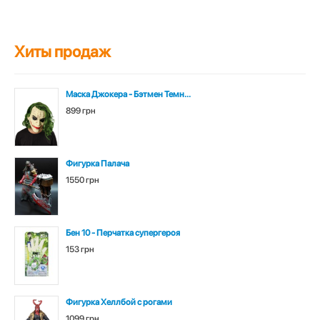
Хиты продаж
Маска Джокера - Бэтмен Темн...
899 грн
Фигурка Палача
1550 грн
Бен 10 - Перчатка супергероя
153 грн
Фигурка Хеллбой с рогами
1099 грн