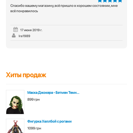
Спасибо вашему магазину, всё пришло в хорошем состоянии, мне
5
из 5
всё понравилось
17 июня 2019 г.
Ira1989
Хиты продаж
Маска Джокера - Бэтмен Темн...
899 грн
Фигурка Хеллбой с рогами
1099 грн