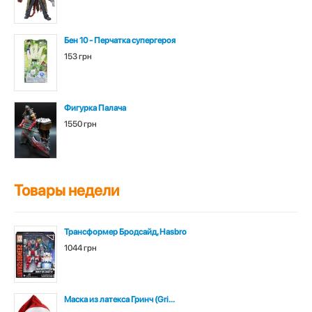
Бен 10 - Перчатка супергероя
153 грн
Фигурка Палача
1550 грн
Товары недели
Трансформер Бродсайд, Hasbro
1044 грн
Маска из латекса Гринч (Gri...