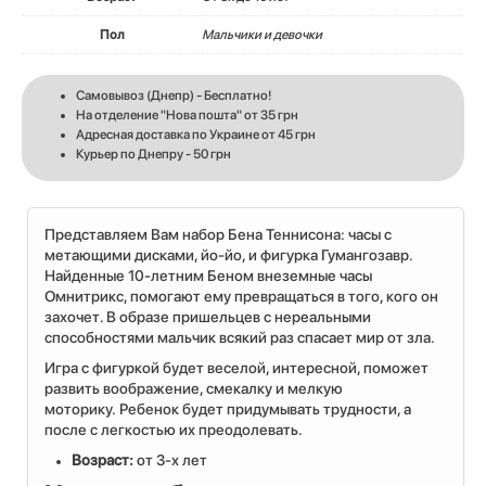
Пол
Мальчики и девочки
Самовывоз (Днепр) - Бесплатно!
На отделение "Нова пошта" от 35 грн
Адресная доставка по Украине от 45 грн
Курьер по Днепру - 50 грн
Представляем Вам набор Бена Теннисона: часы с
метающими дисками, йо-йо, и фигурка Гумангозавр.
Найденные 10-летним Беном внеземные часы
Омнитрикс, помогают ему превращаться в того, кого он
захочет. В образе пришельцев с нереальными
способностями мальчик всякий раз спасает мир от зла.
Игра с фигуркой будет веселой, интересной, поможет
развить воображение, смекалку и мелкую
моторику. Ребенок будет придумывать трудности, а
после с легкостью их преодолевать.
Возраст:
от 3-х лет