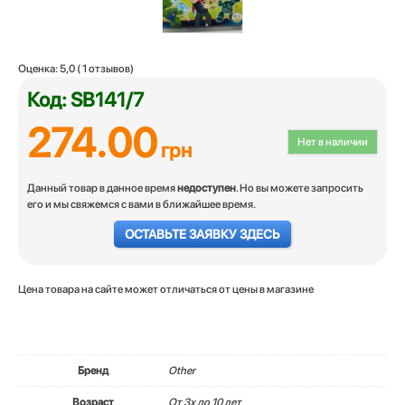
Оценка:
5,0
(
1
отзывов)
Код: SB141/7
274.00
Нет в наличии
грн
Данный товар в данное время
недоступен
. Но вы можете запросить
его и мы свяжемся с вами в ближайшее время.
ОСТАВЬТЕ ЗАЯВКУ ЗДЕСЬ
Цена товара на сайте может отличаться от цены в магазине
Бренд
Other
Возраст
От 3х до 10 лет