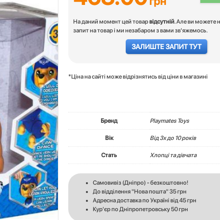
грн
На даний момент цей товар
відсутній
. Але ви можете 
запит на товар і ми незабаром з вами зв'яжемось.
ЗАЛИШТЕ ЗАПИТ ТУТ
*Ціна на сайті може відрізнятись від ціни в магазині
Бренд
Playmates Toys
Вік
Вiд 3х до 10 років
Стать
Хлопці та дівчата
Самовивіз (Дніпро) - безкоштовно!
До відділення "Нова пошта" 35 грн
Адресна доставка по Україні від 45 грн
Кур'єр по Дніпропетровську 50 грн