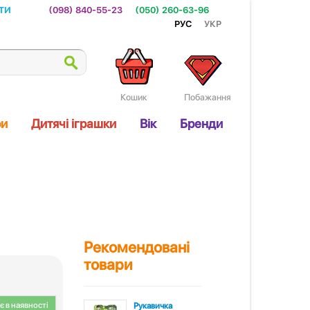
ти
(098) 840-55-23
(050) 260-63-96
Рус
Укр
Кошик
Побажання
ри
Дитячі іграшки
Вік
Бренди
Рекомендовані
товари
 в наявності
Рукавичка