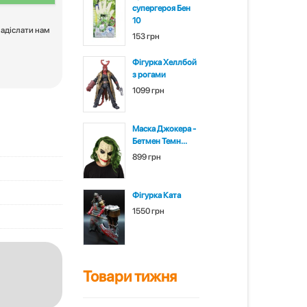
супергероя Бен
10
надіслати нам
153 грн
Фігурка Хеллбой
з рогами
1099 грн
Маска Джокера -
Бетмен Темн...
899 грн
Фігурка Ката
1550 грн
Товари тижня