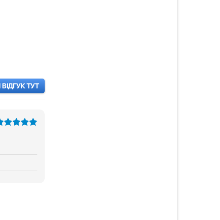
ВІДГУК ТУТ
з 5