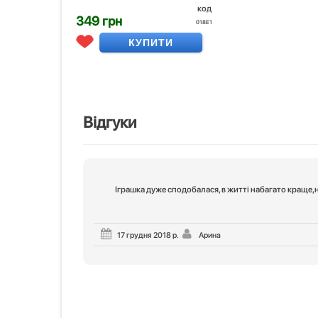
код
349 грн
018Е1
КУПИТИ
Відгуки
Іграшка дуже сподобалася, в житті набагато краще,
17 грудня 2018 р.
Арина