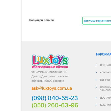
Популярні запити:
фигурка терминато
ІНФОРМА
ПРО НАС
ул. Сечевых Стрельцов, 18,
КОНТАК
Днепр, Днепропетровская
ВІДГУКИ
область, 49000 Украина
ask@luxtoys.com.ua
ПЕРЕВІР
ЗАМОВЛ
(098) 840-55-23
ДОСТАВК
(050) 260-63-96
ГАРАНТІ