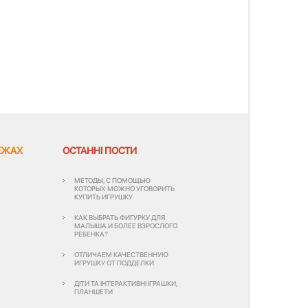
ЕЖАХ
ОСТАННІ ПОСТИ
МЕТОДЫ, С ПОМОЩЬЮ
КОТОРЫХ МОЖНО УГОВОРИТЬ
КУПИТЬ ИГРУШКУ
КАК ВЫБРАТЬ ФИГУРКУ ДЛЯ
МАЛЫША И БОЛЕЕ ВЗРОСЛОГО
РЕБЕНКА?
ОТЛИЧАЕМ КАЧЕСТВЕННУЮ
ИГРУШКУ ОТ ПОДДЕЛКИ
ДІТИ ТА ІНТЕРАКТИВНІ ІГРАШКИ,
ПЛАНШЕТИ