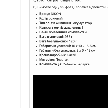
5) Грає пісні, розповідає історії.
6) Вимовте одну з 9 фраз, і собачка відповість В
Бренд:
DISON
Колір
рожевий
Тип ел-тів живлення:
Акумулятор
Кількість ел-тів живлення:
1
Ел-ти живлення в комплекті:
є
Вага в упаковці:
265 г
Вага без упаковки:
120 г
Габарити в упаковці:
16 x 10 x 16,5 см
Габарити без упаковки:
9 x 6 x 13 см
Країна виробник:
Китай
Матеріал:
Пластик
Комплектація:
Собачка, зарядка