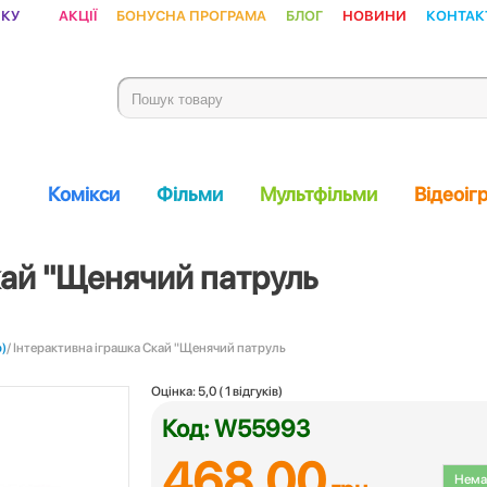
ику
Акції
Бонусна програма
Блог
Новини
Контак
Комікси
Фільми
Мультфільми
Відеоіг
кай "Щенячий патруль
)
/ Інтерактивна іграшка Скай "Щенячий патруль
Оцінка:
5,0
(
1
відгуків)
Код: W55993
468.00
Немає