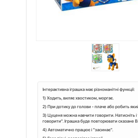
Інтерактивна іграшка має різноманітні функції:
1) Ходить, виляє хвостиком, моргає.
2) При дотику до голови - плаче або робить який
3) Цуценя можна навчити говорити. Натисніть і
говорити". Іграшка буде повторювати сказане 
4) Автоматично працює і "засинає".