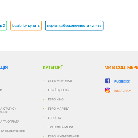
р 2
bearbrick купить
перчатка бесконечности купить
ЦІЯ
КАТЕГОРІЇ
МИ В СОЦ. МЕР
ДЕНЬ МИКОЛАЯ
FACEBOOK
ТИ
ГЕРОЇ ВІДЕОІГР
INSTAGRAM
ГЕРОЇ КІНО
КА СТАТУСУ
ГЕРОЇ МАРВЕЛ
ЕННЯ
ГЕРОЇ DC
А ТА ОПЛАТА
ТРАНСФОРМЕРИ
Я ТА ПОВЕРНЕННЯ
ГЕРОЇ МУЛЬТФІЛЬМІВ