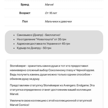
Бренд
Marvel
Возраст
От 16 лет
Пол
Мальчики и девочки
Самовывоз (Днепр) - Бесплатно!
На отделение "Нова пошта" от 35 грн
Адресная доставка по Украине от 45 грн
Курьер по Днепру - 50 грн
Stonekeeper - хранитель камня души и тот кто предоставил
неимеверно сложный выбор Соколиному глазу и Черной вдове.
Ведь получить камень души можно только одним способом -
обменяв душу за душу.
Представляем статуэтку Stonekeeper из Avengers: Endgame. Эта
статуэтка определенно станет достоянием вашей коллекции
Marvel.
Увеличьте свою коллекцию с этой коллекционной статуэткой
Marvel Comics!