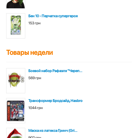
Бен 10 - Перчатка супергероя
153 грн
Товары недели
Боевой набор Рафаэля "Череп...
569 грн
Трансформер Бродсайд, Hasbro
1044 грн
Маска из латекса Гринч (Gri...
902 грн