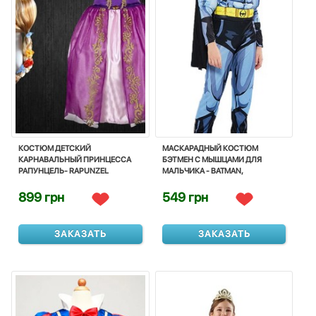
КОСТЮМ ДЕТСКИЙ
МАСКАРАДНЫЙ КОСТЮМ
КАРНАВАЛЬНЫЙ ПРИНЦЕССА
БЭТМЕН С МЫШЦАМИ ДЛЯ
РАПУНЦЕЛЬ- RAPUNZEL
МАЛЬЧИКА - BATMAN,
SUPERHERO, PARTY FANCY, FOR
BOY, DISNEY
899 грн
549 грн
ЗАКАЗАТЬ
ЗАКАЗАТЬ