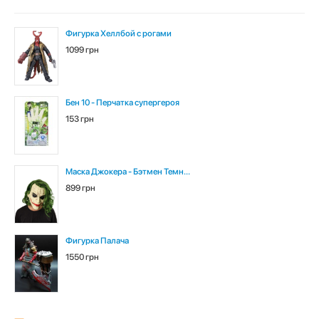
Фигурка Хеллбой с рогами
1099 грн
Бен 10 - Перчатка супергероя
153 грн
Маска Джокера - Бэтмен Темн...
899 грн
Фигурка Палача
1550 грн