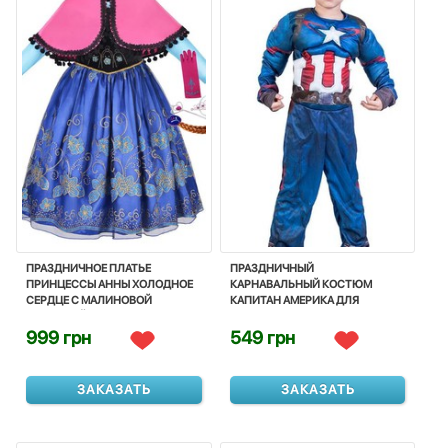
ПРАЗДНИЧНОЕ ПЛАТЬЕ
ПРАЗДНИЧНЫЙ
ПРИНЦЕССЫ АННЫ ХОЛОДНОЕ
КАРНАВАЛЬНЫЙ КОСТЮМ
СЕРДЦЕ С МАЛИНОВОЙ
КАПИТАН АМЕРИКА ДЛЯ
НАКИДКОЙ И АКСЕССУАРАМИ -
МАЛЬЧИКА - CAPTAIN AMERICA,
ANNA, PRINCESS, FROZEN
SUPERHERO, CARNIVAL, DISNEY
999 грн
549 грн
ЗАКАЗАТЬ
ЗАКАЗАТЬ