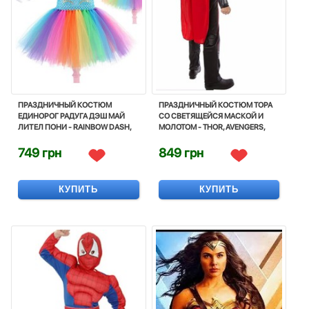
ПРАЗДНИЧНЫЙ КОСТЮМ
ПРАЗДНИЧНЫЙ КОСТЮМ ТОРА
ЕДИНОРОГ РАДУГА ДЭШ МАЙ
СО СВЕТЯЩЕЙСЯ МАСКОЙ И
ЛИТЕЛ ПОНИ - RAINBOW DASH,
МОЛОТОМ - THOR, AVENGERS,
UNICORN, MY LITTLE PONY,
ENDGAME, SUPERHERO, DISNEY
DISNEY
749 грн
849 грн
КУПИТЬ
КУПИТЬ