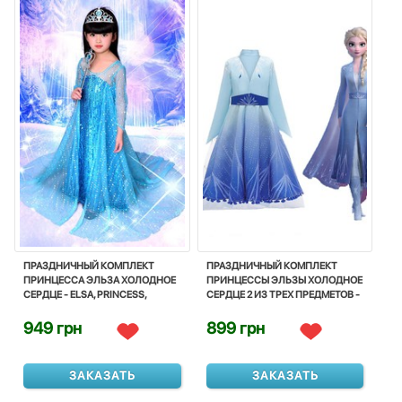
ПРАЗДНИЧНЫЙ КОМПЛЕКТ
ПРАЗДНИЧНЫЙ КОМПЛЕКТ
ПРИНЦЕССА ЭЛЬЗА ХОЛОДНОЕ
ПРИНЦЕССЫ ЭЛЬЗЫ ХОЛОДНОЕ
СЕРДЦЕ - ELSA, PRINCESS,
СЕРДЦЕ 2 ИЗ ТРЕХ ПРЕДМЕТОВ -
FROZEN, DISNEY
ELSA, PRINCESS, FROZEN2,
DISNEY
949 грн
899 грн
ЗАКАЗАТЬ
ЗАКАЗАТЬ