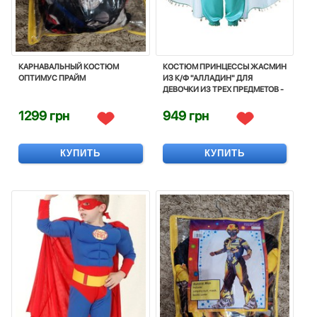
КАРНАВАЛЬНЫЙ КОСТЮМ
КОСТЮМ ПРИНЦЕCСЫ ЖАСМИН
ОПТИМУС ПРАЙМ
ИЗ К/Ф "АЛЛАДИН" ДЛЯ
ДЕВОЧКИ ИЗ ТРЕХ ПРЕДМЕТОВ -
PRINCESS JASMINE, COSTUME,
CORNIVAL
1299 грн
949 грн
КУПИТЬ
КУПИТЬ