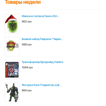
Товары недели
Маска из латекса Гринч (Gri...
902 грн
Боевой набор Рафаэля "Череп...
569 грн
Трансформер Бродсайд, Hasbro
1044 грн
Фигурка Халк Гладиатор, к/ф...
664 грн