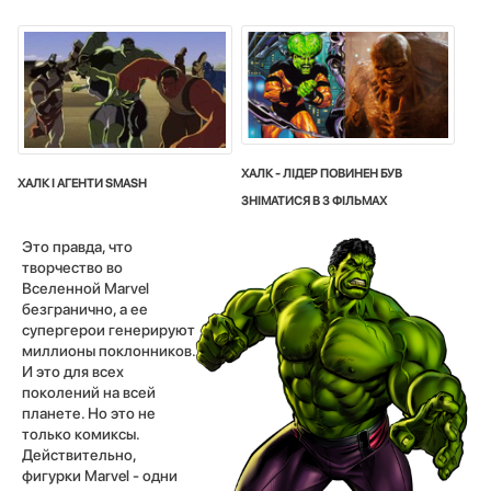
ХАЛК - ЛІДЕР ПОВИНЕН БУВ
ХАЛК І АГЕНТИ SMASH
ЗНІМАТИСЯ В 3 ФІЛЬМАХ
Это правда, что
творчество во
Вселенной Marvel
безгранично, а ее
супергерои генерируют
миллионы поклонников.
И это для всех
поколений на всей
планете. Но это не
только комиксы.
Действительно,
фигурки Marvel - одни