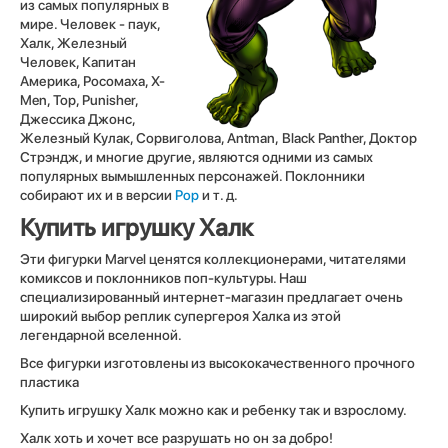
из самых популярных в
мире. Человек - паук,
Халк, Железный
Человек, Капитан
Америка, Росомаха, X-
Men, Тор, Punisher,
Джессика Джонс,
Железный Кулак, Сорвиголова, Antman, Black Panther, Доктор
Стрэндж, и многие другие, являются одними из самых
популярных вымышленных персонажей. Поклонники
собирают их и в версии
Pop
и т. д.
Купить игрушку Халк
Эти фигурки Marvel ценятся коллекционерами, читателями
комиксов и поклонников поп-культуры. Наш
специализированный интернет-магазин предлагает очень
широкий выбор реплик супергероя Халка из этой
легендарной вселенной.
Все фигурки изготовлены из высококачественного прочного
пластика
Купить игрушку Халк можно как и ребенку так и взрослому.
Халк хоть и хочет все разрушать но он за добро!