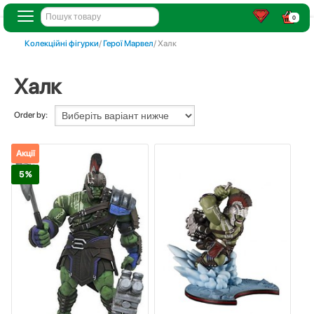
0
Колекційні фігурки
/
Герої Марвел
/ Халк
Халк
Order by:
Акції
5 %