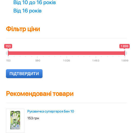
Вiд 10 до 16 років
Вiд 16 років
Фільтр ціни
153
1 899
153
590
1 026
1 463
1 899
Рекомендовані товари
Рукавичка супергероя Бен 10
153 грн