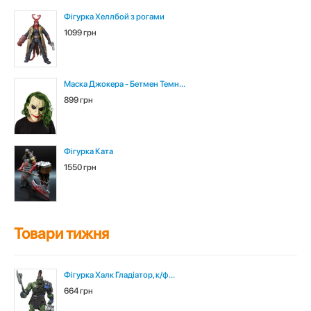
Фігурка Хеллбой з рогами
1099 грн
Маска Джокера - Бетмен Темн...
899 грн
Фігурка Ката
1550 грн
Товари тижня
Фігурка Халк Гладіатор, к/ф...
664 грн