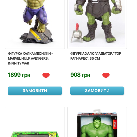
ФІГУРКА ХАЛКА МЕСНИКИ -
ФІГУРКА ХАЛК ГЛАДІАТОР, "ТОР
MARVEL HULK AVENGERS:
РАГНАРЕК", 35 СМ
INFINITY WAR
1899 грн
908 грн
ЗАМОВИТИ
ЗАМОВИТИ