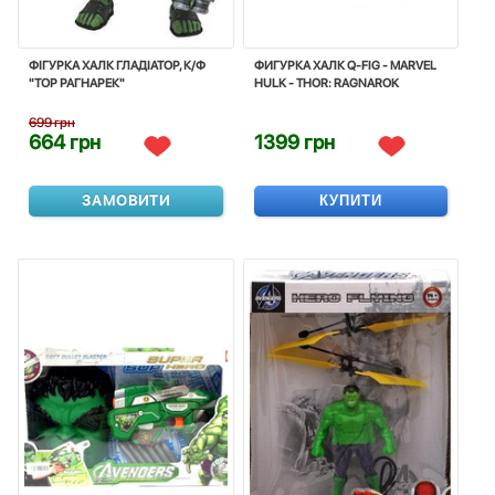
ФІГУРКА ХАЛК ГЛАДІАТОР, К/Ф
ФИГУРКА ХАЛК Q-FIG - MARVEL
"ТОР РАГНАРЕК"
HULK - THOR: RAGNAROK
699 грн
664 грн
1399 грн
ЗАМОВИТИ
КУПИТИ