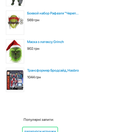
Боевой набор Рафаэля "Череп...
569 грн
Маска з латексу Grinch
902 грн
Трансформер Бродсайд, Hasbro
1044 грн
Популярні запити:
лалалупси игрушки