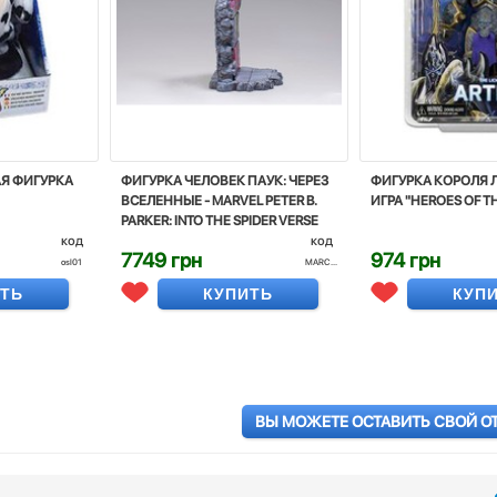
АЯ ФИГУРКА
ФИГУРКА ЧЕЛОВЕК ПАУК: ЧЕРЕЗ
ФИГУРКА КОРОЛЯ Л
ВСЕЛЕННЫЕ - MARVEL PETER B.
ИГРА "HEROES OF T
PARKER: INTO THE SPIDER VERSE
код
код
7749 грн
974 грн
osl01
MARC...
ИТЬ
КУПИТЬ
КУП
ВЫ МОЖЕТЕ ОСТАВИТЬ СВОЙ О