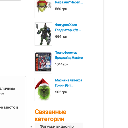
Рафаэля "Череп...
569 грн
Фигурка Халк
Гладиатор, к/ф...
664 грн
Трансформер
Бродсайд, Hasbro
1044 грн
Маска из латекса
Гринч (Gri...
азличные
902 грн
ое
е место в
Связанные
категории
Фигурки видеоигр