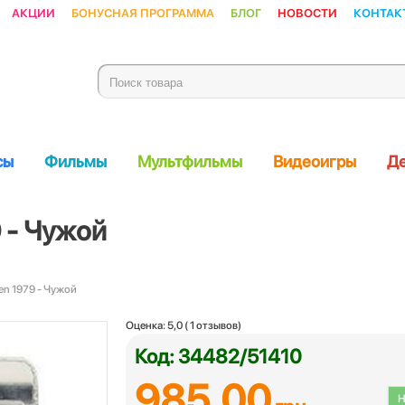
Акции
Бонусная программа
Блог
Новости
Контак
сы
Фильмы
Мультфильмы
Видеоигры
Де
9 - Чужой
ien 1979 - Чужой
Оценка:
5,0
(
1
отзывов)
Код: 34482/51410
985.00
Н