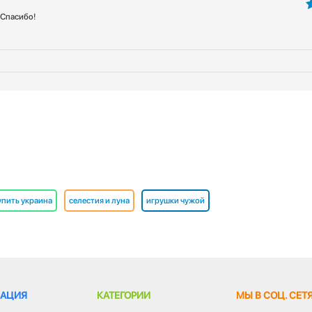
 Спасибо!
5
упить украина
селестия и луна
игрушки чужой
АЦИЯ
КАТЕГОРИИ
МЫ В СОЦ. СЕТ