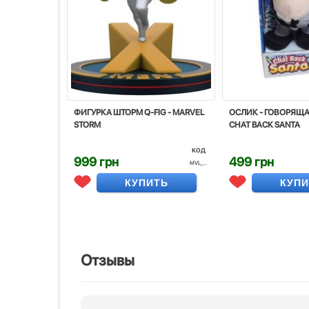
ФИГУРКА ШТОРМ Q-FIG - MARVEL
ОСЛИК - ГОВОРЯЩ
STORM
CHAT BACK SANTA
код
999 грн
499 грн
MVL_...
КУПИТЬ
КУП
Отзывы