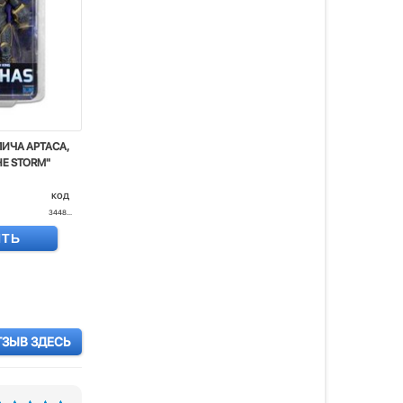
ИЧА АРТАСА,
HE STORM"
код
3448...
ИТЬ
ТЗЫВ ЗДЕСЬ