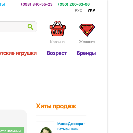
ты
(098) 840-55-23
(050) 260-63-96
Рус
Укр
Корзина
Желания
тские игрушки
Возраст
Бренды
Хиты продаж
Маска Джокера -
Бэтмен Темн...
ет в наличии