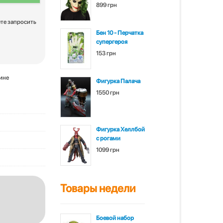
899 грн
ете запросить
Бен 10 - Перчатка
супергероя
153 грн
зине
Фигурка Палача
1550 грн
Фигурка Хеллбой
с рогами
1099 грн
Товары недели
Боевой набор