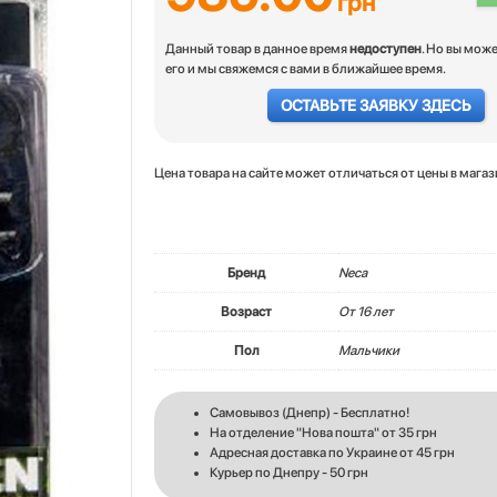
грн
Данный товар в данное время
недоступен
. Но вы мож
его и мы свяжемся с вами в ближайшее время.
ОСТАВЬТЕ ЗАЯВКУ ЗДЕСЬ
Цена товара на сайте может отличаться от цены в мага
Бренд
Neca
Возраст
От 16 лет
Пол
Мальчики
Самовывоз (Днепр) - Бесплатно!
На отделение "Нова пошта" от 35 грн
Адресная доставка по Украине от 45 грн
Курьер по Днепру - 50 грн