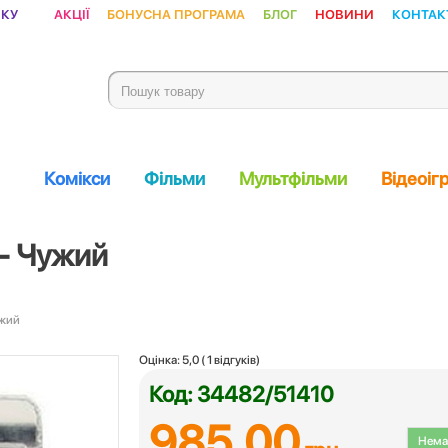
ику
Акції
Бонусна програма
Блог
Новини
Контак
Комікси
Фільми
Мультфільми
Відеоіг
 - Чужий
ужий
Оцінка:
5,0
(
1
відгуків)
Код: 34482/51410
985.00
Немає