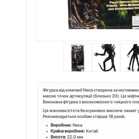
Фігурка від компанії Neca створена за мотивами
масою точок артикуляції (близько 20). Це міфіч
Виконана фігурка з високоякісного і міцного п
Ця жахлива істота безсумнівно викличе захват у
Рекомендується особам старше 18 років.
Виробник:
Neca
Країна виробник:
Китай
Висота:
22.0 мм