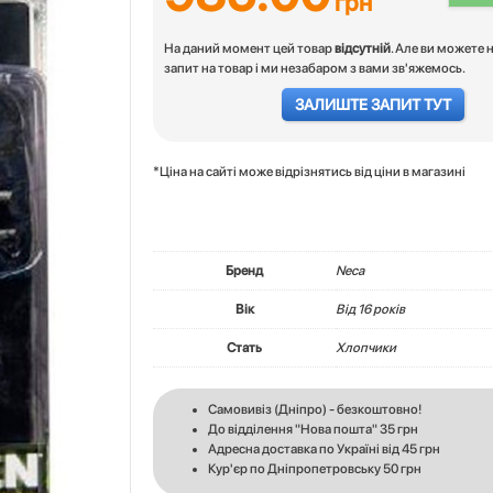
грн
На даний момент цей товар
відсутній
. Але ви можете 
запит на товар і ми незабаром з вами зв'яжемось.
ЗАЛИШТЕ ЗАПИТ ТУТ
*Ціна на сайті може відрізнятись від ціни в магазині
Бренд
Neca
Вік
Вiд 16 років
Стать
Хлопчики
Самовивіз (Дніпро) - безкоштовно!
До відділення "Нова пошта" 35 грн
Адресна доставка по Україні від 45 грн
Кур'єр по Дніпропетровську 50 грн