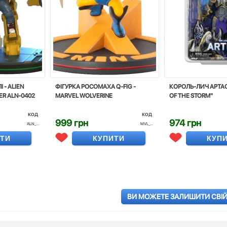
 - ALIEN
ФIГУРКА РОСОМАХА Q-FIG -
КОРОЛЬ-ЛИЧ АРТАС,
ER ALN-0402
MARVEL WOLVERINE
OF THE STORM"
код
код
999 грн
974 грн
ALN_...
MVL_...
ИТИ
КУПИТИ
КУП
ВИ МОЖЕТЕ ЗАЛИШИТИ СВІЙ 