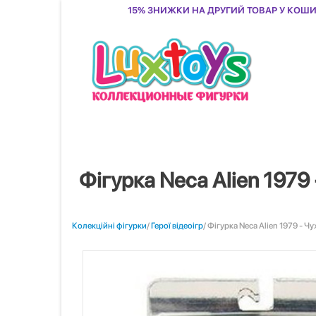
15% знижки на другий товар у кош
Фігурка Neca Alien 1979
Колекційні фігурки
/
Герої відеоігр
/ Фігурка Neca Alien 1979 - Ч