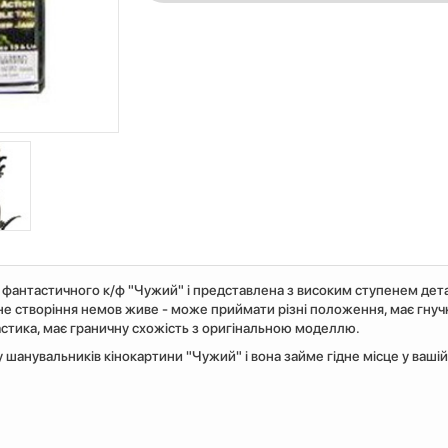
 фантастичного к/ф "Чужий" і представлена ​​з високим ступенем детал
не створіння немов живе - може приймати різні положення, має гнучк
ластика, має граничну схожість з оригінальною моделлю.
 шанувальників кінокартини "Чужий" і вона займе гідне місце у вашій 