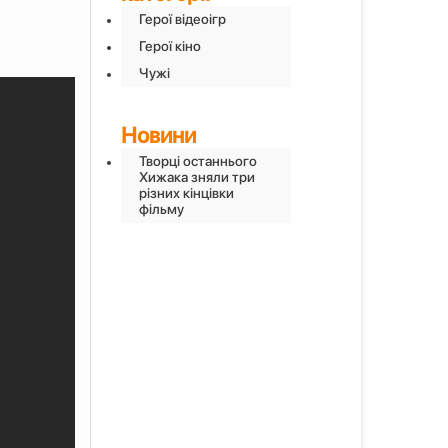
Герої відеоігр
Герої кіно
Чужі
Новини
Творці останнього
Хижака зняли три
різних кінцівки
фільму