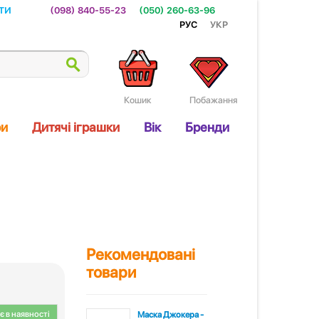
ти
(098) 840-55-23
(050) 260-63-96
Рус
Укр
Кошик
Побажання
ри
Дитячі іграшки
Вік
Бренди
Рекомендовані
товари
 в наявності
Маска Джокера -