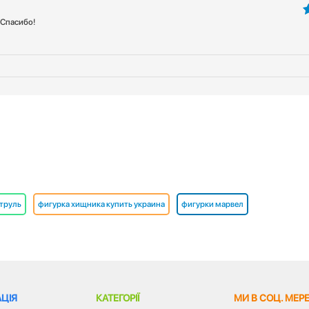
 Спасибо!
5
атруль
фигурка хищника купить украина
фигурки марвел
ЦІЯ
КАТЕГОРІЇ
МИ В СОЦ. МЕР