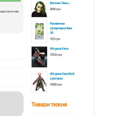
Бетмен Темн...
899 грн
надіслати нам
Рукавичка
супергероя Бен
10
153 грн
Фігурка Ката
1550 грн
Фігурка Хеллбой
з рогами
1099 грн
Товари тижня