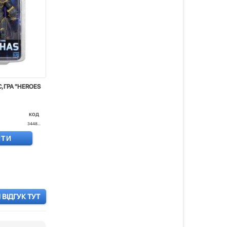
 ГРА "HEROES
код
3448...
ИТИ
ВІДГУК ТУТ