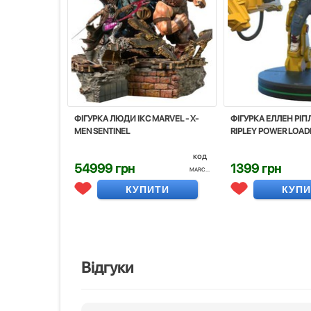
ФІГУРКА ЛЮДИ ІКС MARVEL - X-
ФІГУРКА ЕЛЛЕН РІПЛІ
MEN SENTINEL
RIPLEY POWER LOAD
код
54999 грн
1399 грн
MARC...
КУПИТИ
КУП
Відгуки