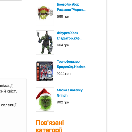
Боевой набор
Рафаэля "Череп...
569 грн
Фігурка Халк
Гладіатор, к/ф...
664 грн
Трансформер
Бродсайд, Hasbro
1044 грн
ізації,
Маска з латексу
ий хвіст.
Grinch
902 грн
колекції.
Пов'язані
категорії