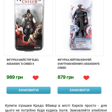
ФІГУРКА МАЙСТЕР ЕЦІО,
ФІГУРКА ХЕЙТЕМ КЕНУЕЙ
ASSASSIN`S CREED II
(HAYTHAM KENWAY) ASSASSIN'S
CREED
989 грн
879 грн
ЗАМОВИТИ
ЗАМОВИТИ
Купити іграшки Кредо Вбивці в місті Харків просто - для
цього не потрібно буде кудись їхати. Замовляйте улюблені