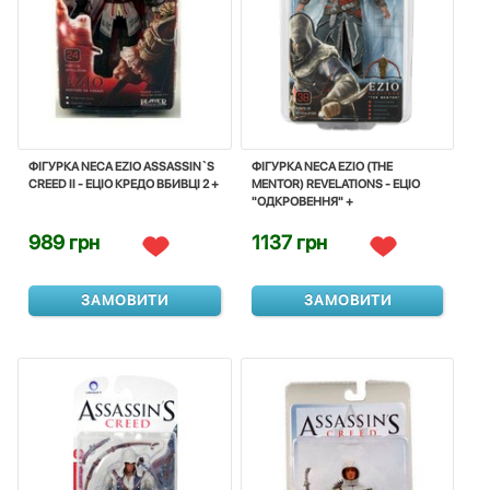
ФІГУРКА NECA EZIO ASSASSIN`S
ФІГУРКА NECA EZIO (THE
CREED II - ЕЦІО КРЕДО ВБИВЦІ 2 +
MENTOR) REVELATIONS - ЕЦІО
"ОДКРОВЕННЯ" +
989 грн
1137 грн
ЗАМОВИТИ
ЗАМОВИТИ