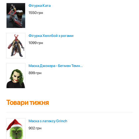
Фігурка Ката
1550 грн
Фігурка Хеллбой з рогами
1099 грн
Маска Джокера - Бетмен Темн...
899 грн
Товари тижня
Маска з латексу Grinch
902 грн