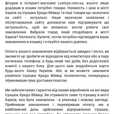
фігурки в інтернет-магазині Luxtoys.com.ua, всього лише
додавши в кошик потрібні товари. Наявність і ціни в місті
Харків на іграшки Кредо Вбивці та інші товари що зазначені
на сайті - актуальні. Наше своєчасне оновлення і
обслуговування сайту допомагає нам підтримувати цю
актуальність, щоб ви впевнено могли робити свої
замовлення. Вибрали товар, який сподобався в місті
Харків? Натисніть 'Купити', потім потрібно підтвердити ваше
замовлення в кошику і очікуйте нашого дзвінка.
Оплата вашого замовлення відбувається швидко і легко, ви
зможете це зробити не відходячи від комп'ютера або в пару
натискань телефону, в будь-який час доби, без додаткової
комісії з нашого боку. Для цього вам знадобиться карта
будь-якого банку України. Або ж ви можете замовити
улюблені іграшки Кредо Вбивці післяплатою, попередньо
обумовивши суму доставки поштою.
Ми забезпечуємо гарантію від наших виробників на всі види
іграшок Кредо Вбивці. Ви отримаєте саме ту іграшку в місті
Харків, яка була замовлена ​​- в упаковці і новому вигляді.
Прийнявши замовлення і перевіривши оплату, ми в
найближчий день здійснюємо відправлення іграшок,