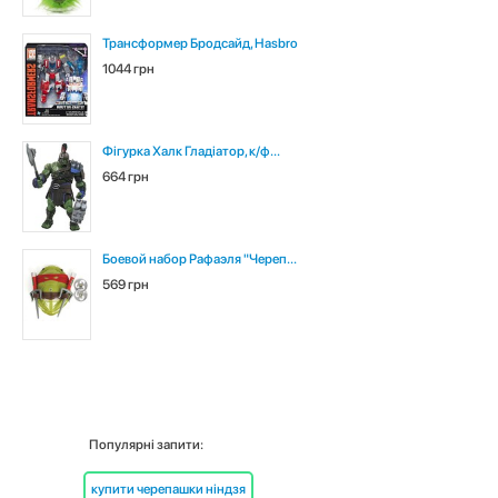
Трансформер Бродсайд, Hasbro
1044 грн
Фігурка Халк Гладіатор, к/ф...
664 грн
Боевой набор Рафаэля "Череп...
569 грн
Популярні запити:
купити черепашки ніндзя