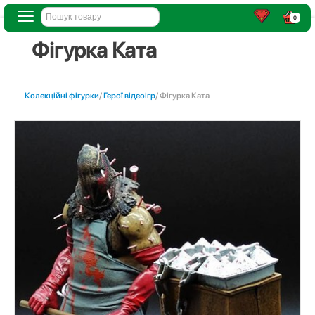
0
Фігурка Ката
Колекційні фігурки
/
Герої відеоігр
/ Фігурка Ката