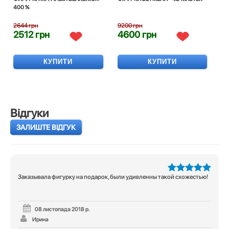
400 %
2644 грн
9200 грн
2512 грн
4600 грн
КУПИТИ
КУПИТИ
Відгуки
ЗАЛИШТЕ ВІДГУК
Заказывала фигурку на подарок, были удивленны такой схожестью!
5
з 5
08 листопада 2018 р.
Ирина