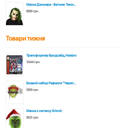
Маска Джокера - Бетмен Темн...
899 грн
Товари тижня
Трансформер Бродсайд, Hasbro
1044 грн
Боевой набор Рафаэля "Череп...
569 грн
Маска з латексу Grinch
902 грн