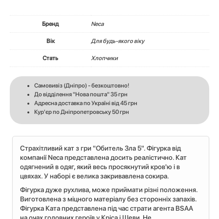
Бренд
Neca
Вік
Для будь-якого віку
Стать
Хлопчики
Самовивіз (Дніпро) - безкоштовно!
До відділення "Нова пошта" 35 грн
Адресна доставка по Україні від 45 грн
Кур'єр по Дніпропетровську 50 грн
Страхітливий кат з гри "Обитель Зла 5". Фігурка від
компанії Neca представлена досить реалістично. Кат
одягнений в одяг, який весь просякнутий кров'ю і в
цвяхах. У наборі є велика закривавлена сокира.
Фігурка дуже рухлива, може приймати різні положення.
Виготовлена з міцного матеріалу без сторонніх запахів.
Фігурка Ката представлена під час страти агента BSAA
на очах головних героїв у Кріса і Шеви. Не