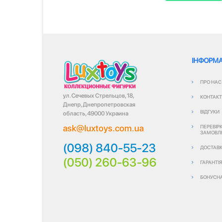
ІНФОРМА
ПРО НАС
ул. Сечевых Стрельцов, 18,
КОНТАК
Днепр, Днепропетровская
ВІДГУКИ
область, 49000 Украина
ask@luxtoys.com.ua
ПЕРЕВІР
ЗАМОВЛ
(098) 840-55-23
ДОСТАВК
(050) 260-63-96
ГАРАНТІ
БОНУСН