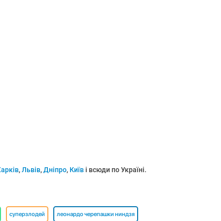
Харків
,
Львів
,
Дніпро
,
Київ
і всюди по Україні.
суперзлодей
леонардо черепашки ниндзя