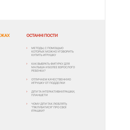
ЕЖАХ
ОСТАННІ ПОСТИ
МЕТОДЫ, С ПОМОЩЬЮ
КОТОРЫХ МОЖНО УГОВОРИТЬ
КУПИТЬ ИГРУШКУ
КАК ВЫБРАТЬ ФИГУРКУ ДЛЯ
МАЛЫША И БОЛЕЕ ВЗРОСЛОГО
РЕБЕНКА?
ОТЛИЧАЕМ КАЧЕСТВЕННУЮ
ИГРУШКУ ОТ ПОДДЕЛКИ
ДІТИ ТА ІНТЕРАКТИВНІ ІГРАШКИ,
ПЛАНШЕТИ
ЧОМУ ДІТИ ТАК ЛЮБЛЯТЬ
"ПІКЛУВАТИСЯ" ПРО СВОЇ
ІГРАШКИ?