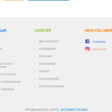
ЦІЯ
КАТЕГОРІЇ
МИ В СОЦ. МЕР
ДЕНЬ МИКОЛАЯ
FACEBOOK
ТИ
ГЕРОЇ ВІДЕОІГР
INSTAGRAM
ГЕРОЇ КІНО
КА СТАТУСУ
ГЕРОЇ МАРВЕЛ
ЕННЯ
ГЕРОЇ DC
А ТА ОПЛАТА
ТРАНСФОРМЕРИ
Я ТА ПОВЕРНЕННЯ
ГЕРОЇ МУЛЬТФІЛЬМІВ
А ПРОГРАМА
ПРОДВИЖЕНИЕ САЙТА -
MYTARGET.STUDIO