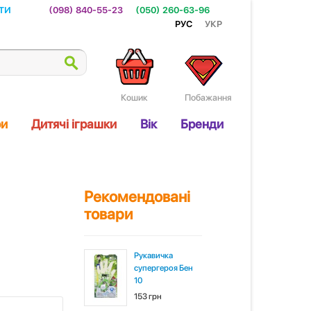
ти
(098) 840-55-23
(050) 260-63-96
Рус
Укр
Кошик
Побажання
ри
Дитячі іграшки
Вік
Бренди
Рекомендовані
товари
Рукавичка
супергероя Бен
10
153 грн