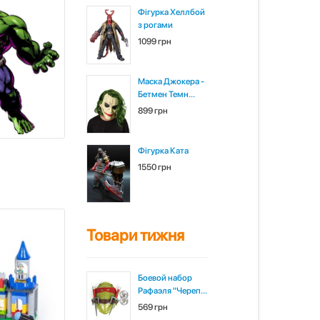
Фігурка Хеллбой
з рогами
1099 грн
Маска Джокера -
Бетмен Темн...
899 грн
Фігурка Ката
1550 грн
Товари тижня
Боевой набор
Рафаэля "Череп...
569 грн