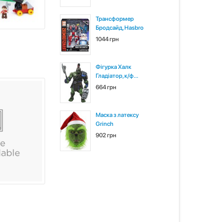
Трансформер
Бродсайд, Hasbro
1044 грн
Фігурка Халк
Гладіатор, к/ф...
664 грн
Маска з латексу
Grinch
902 грн