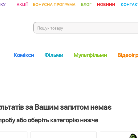
ику
Акції
Бонусна програма
Блог
Новини
Контак
Комікси
Фільми
Мультфільми
Відеоіг
ультатів за Вашим запитом немає
пробу або оберіть категорію нижче