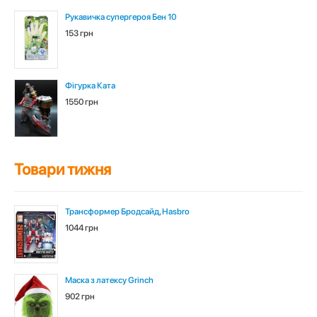
Рукавичка супергероя Бен 10
153 грн
Фігурка Ката
1550 грн
Товари тижня
Трансформер Бродсайд, Hasbro
1044 грн
Маска з латексу Grinch
902 грн