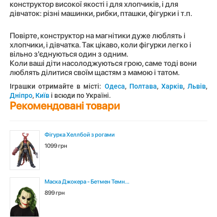
конструктор високої якості і для хлопчиків, і для
дівчаток: різні машинки, рибки, пташки, фігурки і т.п.
Повірте, конструктор на магнітики дуже люблять і
хлопчики, і дівчатка. Так цікаво, коли фігурки легко і
вільно з'єднуються один з одним.
Коли ваші діти насолоджуються грою, саме тоді вони
люблять ділитися своїм щастям з мамою і татом.
Іграшки отримайте в місті:
Одеса
,
Полтава
,
Харків
,
Львів
,
Дніпро
,
Київ
і всюди по Україні.
Рекомендовані товари
Фігурка Хеллбой з рогами
1099 грн
Маска Джокера - Бетмен Темн...
899 грн