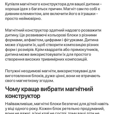
Купівля магнітного конструктора для вашої дитини -
хороша ідея з багатьох причин. Магніт сам по собі є
дивним елементом, але включити його в іграшки -
просто неймовірно.
Магнітний конструктор здатний надовго розважити
дитину. Це розвиваючі кольорові блоки з різними
формами, алфавітом, цифрами і фігурками. Дитина
може з'єднати їх, щоб створити композицію різних
форм і розмірів. Крім квадратів або прямокутників,
дитина може використовувати їх для простого
створення високих тривимірних композицій.
Потужні неодимові магніти, використовувані для
виготовлення блоків, дуже цінні, вони не втрачають
свого магнетизму згодом.
Чому краще вибрати магнітний
конструктор
Найважливіше, магнітні блоки безпечні для дітей навіть
у віці одного року. Кожен блок ретельно продуманий,
вони не важкі, а їхні краї не гострі, тому ваші діти не