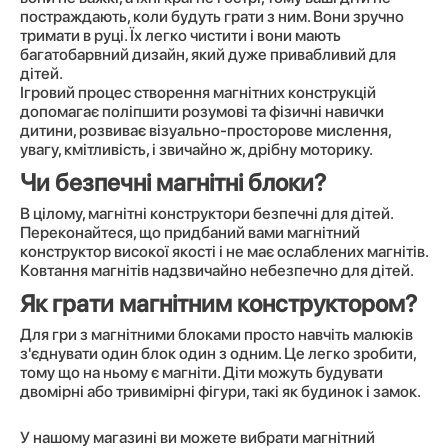
постраждають, коли будуть грати з ним. Вони зручно
тримати в руці. Їх легко чистити і вони мають
багатобарвний дизайн, який дуже привабливий для
дітей.
Ігровий процес створення магнітних конструкцій
допомагає поліпшити розумові та фізичні навички
дитини, розвиває візуально-просторове мислення,
увагу, кмітливість, і звичайно ж, дрібну моторику.
Чи безпечні магнітні блоки?
В цілому, магнітні конструктори безпечні для дітей.
Переконайтеся, що придбаний вами магнітний
конструктор високої якості і не має ослаблених магнітів.
Ковтання магнітів надзвичайно небезпечно для дітей.
Як грати магнітним конструктором?
Для гри з магнітними блоками просто навчіть малюків
з'єднувати один блок один з одним. Це легко зробити,
тому що на ньому є магніти. Діти можуть будувати
двомірні або тривимірні фігури, такі як будинок і замок.
У нашому магазині ви можете вибрати магнітний