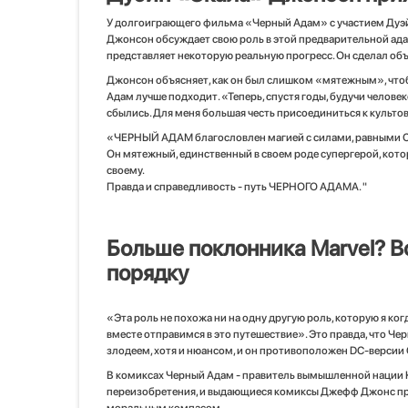
У долгоиграющего фильма «Черный Адам» с участием Дуэйн
Джонсон обсуждает свою роль в этой предварительной адапт
представляет некоторую реальную прогресс. Он сделал объя
Джонсон объясняет, как он был слишком «мятежным», чтобы
Адам лучше подходит. «Теперь, спустя годы, будучи человеко
сбылись. Для меня большая честь присоединиться к культо
«ЧЕРНЫЙ АДАМ благословлен магией с силами, равными СУП
Он мятежный, единственный в своем роде супергерой, которы
своему.
Правда и справедливость - путь ЧЕРНОГО АДАМА. "
Больше поклонника Marvel? В
порядку
«Эта роль не похожа ни на одну другую роль, которую я когд
вместе отправимся в это путешествие». Это правда, что Ч
злодеем, хотя и нюансом, и он противоположен DC-версии 
В комиксах Черный Адам - ​​правитель вымышленной нации 
переизобретения, и выдающиеся комиксы Джефф Джонс прев