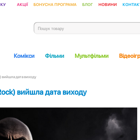
ику
Акції
Бонусна програма
Блог
Новини
Контак
Комікси
Фільми
Мультфільми
Відеоіг
k) вийшла дата виходу
Rock) вийшла дата виходу