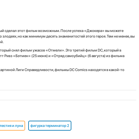
торый сделал этот фильм возможным. После успеха «Джокера» вы можете
 злодеях, но как минимум десять знаменитостей этого героя. Тем не менее, вы
ой.
торый снял фильм ужасов «Отмели». Это третий фильм DC, который в
тт Ривз «Бэтмен» (25 июня) и «Отряд самоубийц» (6 августа) из фильма
картиной Лиги Справедливости, фильмы DC Comics находятся в какой-то
лестия и луна
фигурка терминатор 2