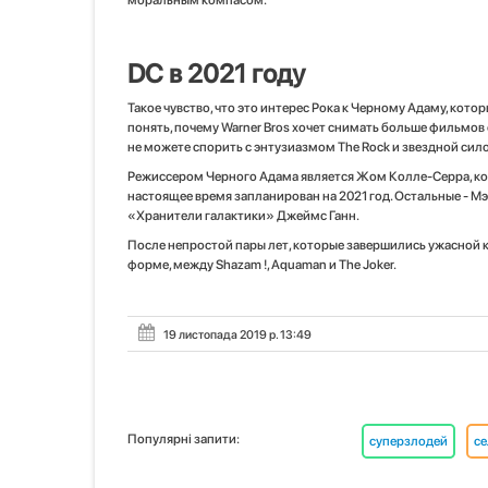
моральным компасом.
DC в 2021 году
Такое чувство, что это интерес Рока к Черному Адаму, ко
понять, почему Warner Bros хочет снимать больше фильмов о
не можете спорить с энтузиазмом The Rock и звездной сил
Режиссером Черного Адама является Жом Колле-Серра, ко
настоящее время запланирован на 2021 год. Остальные - Мэ
«Хранители галактики» Джеймс Ганн.
После непростой пары лет, которые завершились ужасной 
форме, между Shazam !, Aquaman и The Joker.
19 листопада 2019 р. 13:49
Популярні запити:
суперзлодей
се