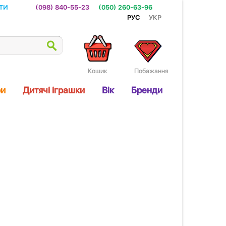
ти
(098) 840-55-23
(050) 260-63-96
Рус
Укр
Кошик
Побажання
ри
Дитячі іграшки
Вік
Бренди