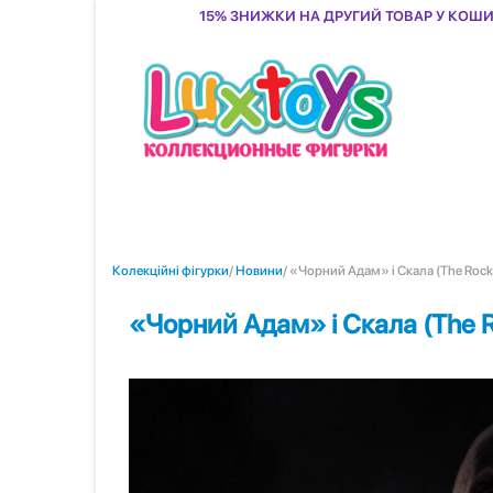
15% знижки на другий товар у кош
Колекційні фігурки
/
Новини
/ «Чорний Адам» і Скала (The Roc
«Чорний Адам» і Скала (The 