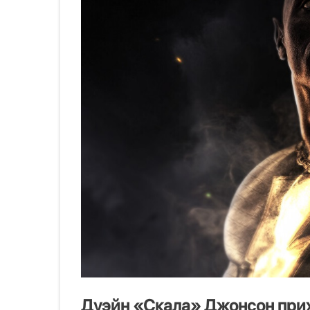
Дуэйн «Скала» Джонсон прихо