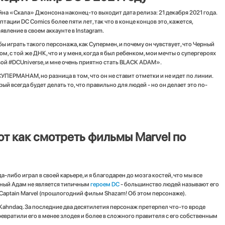
а «Скала» Джонсона наконец-то выходит дата релиза: 21 декабря 2021 года.
ации DC Comics более пяти лет, так что в конце концов это, кажется,
вление в своем аккаунте в Instagram.
 играть такого персонажа, как Супермен, и почему он чувствует, что Черный
м, с той же ДНК, что и у меня, когда я был ребенком, мои мечты о супергероях
вой #DCUniverse, и мне очень приятно стать BLACK ADAM».
ЕРМАНАМ, но разница в том, что он не ставит отметки и не идет по линии.
й всегда будет делать то, что правильно для людей - но он делает это по-
от как смотреть фильмы Marvel по
а-либо играл в своей карьере, и я благодарен до мозга костей, что мы все
ерный Адам не является типичным
героем DC
- большинство людей называют его
Captain Marvel (прошлогодний фильм Shazam! Об этом персонаже).
Kahndaq. За последние два десятилетия персонаж претерпел что-то вроде
ратили его в менее злодея и более в сложного правителя с его собственным