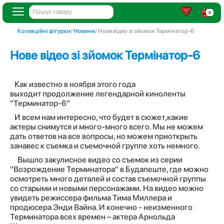
0
Колекційні фігурки
/
Новини
/ Нове відео зі зйомок Термінатор-6
Нове відео зі зйомок Термінатор-6
Как известно в ноября этого года
выходит продолжение легендарной киноленты
"Терминатор-6"
И всем нам интересно, что будет в сюжет,какие
актеры снимутся и много-много всего. Мы не можем
дать ответов на все вопросы, но можем приоткрыть
занавес к съемка и съемочной группе хоть немного.
Вышло закулисное видео со съемок из серии
"Возрождение Терминатора" в Будапеште, где можно
осмотреть много деталей и состав съемочной группы
со старыми и новыми персонажами. На видео можно
увидеть режиссера фильма Тима Миллера и
продюсера Энди Вайна. И конечно - неизменного
Терминатора всех времен – актера Арнольда