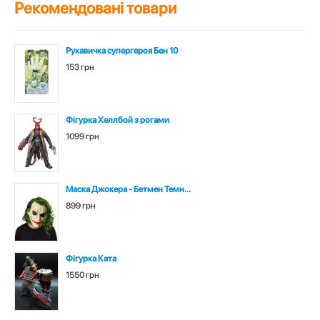
Рекомендовані товари
Рукавичка супергероя Бен 10
153 грн
Фігурка Хеллбой з рогами
1099 грн
Маска Джокера - Бетмен Темн...
899 грн
Фігурка Ката
1550 грн