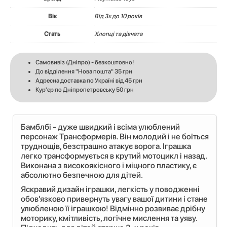
Вік
Вiд 3х до 10 років
Стать
Хлопці та дівчата
Самовивіз (Дніпро) - безкоштовно!
До відділення "Нова пошта" 35 грн
Адресна доставка по Україні від 45 грн
Кур'єр по Дніпропетровську 50 грн
Бамблбі - дуже швидкий і всіма улюблений
персонаж Трансформерів. Він молодий і не боїться
труднощів, безстрашно атакує ворога. Іграшка
легко трансформується в крутий мотоцикл і назад.
Виконана з високоякісного і міцного пластику, є
абсолютно безпечною для дітей.
Яскравий дизайн іграшки, легкість у поводженні
обов'язково привернуть увагу вашої дитини і стане
улюбленою її іграшкою! Відмінно розвиває дрібну
моторику, кмітливість, логічне мислення та уяву.