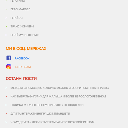
ГЕРОЇ КІНО
ГЕРОЇ МАРВЕЛ
ГЕРОЇ DC
ТРАНСФОРМЕРИ
ГЕРОЇ МУЛЬТФІЛЬМІВ
МИ В СОЦ. МЕРЕЖАХ
FACEBOOK
INSTAGRAM
ОСТАННІ ПОСТИ
МЕТОДЫ, С ПОМОЩЬЮ КОТОРЫХ МОЖНО УГОВОРИТЬ КУПИТЬ ИГРУШКУ
КАК ВЫБРАТЬ ФИГУРКУ ДЛЯ МАЛЫША И БОЛЕЕ ВЗРОСЛОГО РЕБЕНКА?
ОТЛИЧАЕМ КАЧЕСТВЕННУЮ ИГРУШКУ ОТ ПОДДЕЛКИ
ДІТИ ТА ІНТЕРАКТИВНІ ІГРАШКИ, ПЛАНШЕТИ
ЧОМУ ДІТИ ТАК ЛЮБЛЯТЬ "ПІКЛУВАТИСЯ" ПРО СВОЇ ІГРАШКИ?