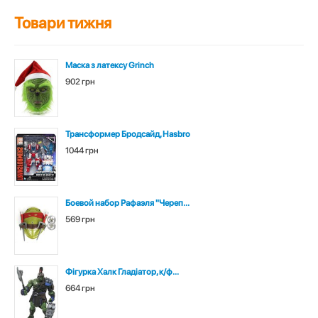
Товари тижня
Маска з латексу Grinch
902 грн
Трансформер Бродсайд, Hasbro
1044 грн
Боевой набор Рафаэля "Череп...
569 грн
Фігурка Халк Гладіатор, к/ф...
664 грн