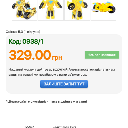
Оцінка:
5,0
(
1
відгуків)
Код: 0938/1
329.00
Немає в наявності
грн
На даний момент цей товар
відсутній
. Але ви можете надіслати нам
запит на товар і ми незабаром з вами зв'яжемось.
ЗАЛИШТЕ ЗАПИТ ТУТ
*Ціна на сайті може відрізнятись від ціни в магазині
Бренд
Playmates Toys