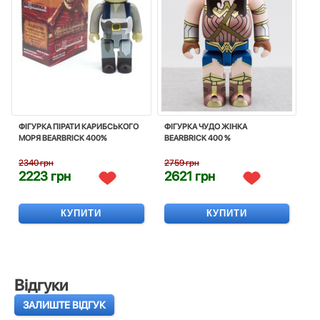
ФІГУРКА ПІРАТИ КАРИБСЬКОГО
ФІГУРКА ЧУДО ЖІНКА
МОРЯ BEARBRICK 400%
BEARBRICK 400 %
2340 грн
2759 грн
2223 грн
2621 грн
КУПИТИ
КУПИТИ
Відгуки
ЗАЛИШТЕ ВІДГУК