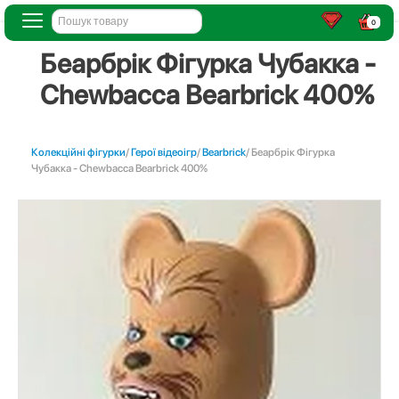
0
Беарбрік Фігурка Чубакка -
Chewbacca Bearbrick 400%
Колекційні фігурки
/
Герої відеоігр
/
Bearbrick
/ Беарбрік Фігурка
Чубакка - Chewbacca Bearbrick 400%