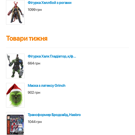
Фігурка Хеллбой з рогами
1099 грн
Товари тижня
Фігурка Халк Гладіатор, к/ф...
664 грн
Маска з латексу Grinch
902 грн
Трансформер Бродсайд, Hasbro
1044 грн