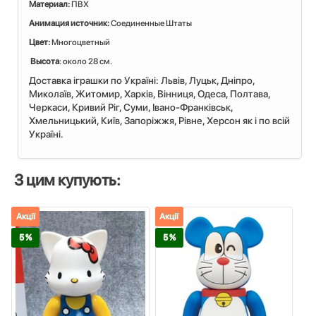
Материал:
ПВХ
Анимация источник:
Соединенные Штаты
Цвет:
Многоцветный
Высота
: около 28 см.
Доставка іграшки по Україні: Львiв, Луцьк, Дніпро,
Миколаїв, Житомир, Харків, Вінниця, Одеса, Полтава,
Черкаси, Кривий Ріг, Суми, Івано-Франківськ,
Хмельницький, Київ, Запоріжжя, Рівне, Херсон як і по всій
Україні.
З цим купують:
Акції
Акції
5 %
5 %