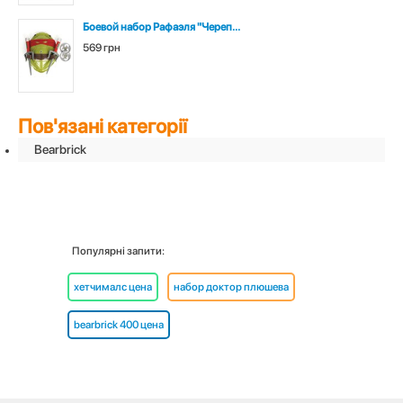
Боевой набор Рафаэля "Череп...
569 грн
Пов'язані категорії
Bearbrick
Популярні запити:
хетчималс цена
набор доктор плюшева
bearbrick 400 цена