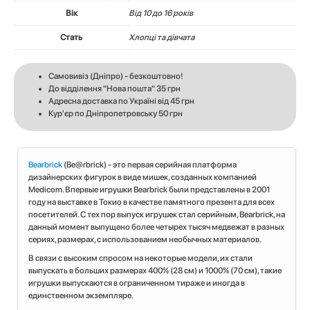
Вік
Вiд 10 до 16 років
Стать
Хлопці та дівчата
Самовивіз (Дніпро) - безкоштовно!
До відділення "Нова пошта" 35 грн
Адресна доставка по Україні від 45 грн
Кур'єр по Дніпропетровську 50 грн
Bearbrick
(Be@rbrick) - это первая серийная платформа
дизайнерских фигурок в виде мишек, созданных компанией
Medicom. Впервые игрушки Bearbrick были представлены в 2001
году на выставке в Токио в качестве памятного презента для всех
посетителей. С тех пор выпуск игрушек стал серийным, Bearbrick, на
данный момент выпущено более четырех тысяч медвежат в разных
сериях, размерах, с использованием необычных материалов.
В связи с высоким спросом на некоторые модели, их стали
выпускать в больших размерах 400% (28 см) и 1000% (70 см), такие
игрушки выпускаются в ограниченном тираже и иногда в
единственном экземпляре.