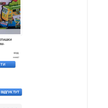
РЕПАШКИ
ОМ-
код
H4487
ИТИ
ВІДГУК ТУТ