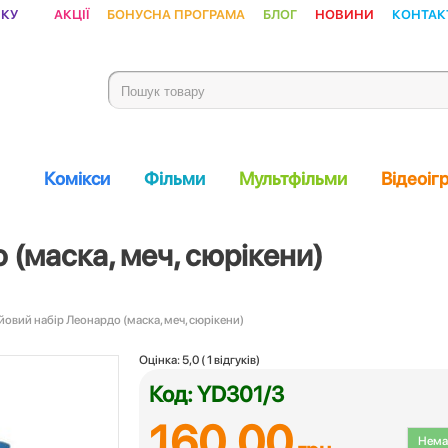
ику
Акції
Бонусна програма
Блог
Новини
Контак
Комікси
Фільми
Мультфільми
Відеоіг
 (маска, меч, сюрікени)
ойовий набір Леонардо (маска, меч, сюрікени)
Оцінка:
5,0
(
1
відгуків)
Код: YD301/3
160.00
Немає