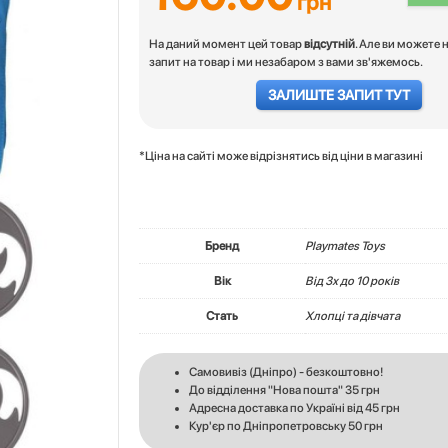
грн
На даний момент цей товар
відсутній
. Але ви можете 
запит на товар і ми незабаром з вами зв'яжемось.
ЗАЛИШТЕ ЗАПИТ ТУТ
*Ціна на сайті може відрізнятись від ціни в магазині
Бренд
Playmates Toys
Вік
Вiд 3х до 10 років
Стать
Хлопці та дівчата
Самовивіз (Дніпро) - безкоштовно!
До відділення "Нова пошта" 35 грн
Адресна доставка по Україні від 45 грн
Кур'єр по Дніпропетровську 50 грн