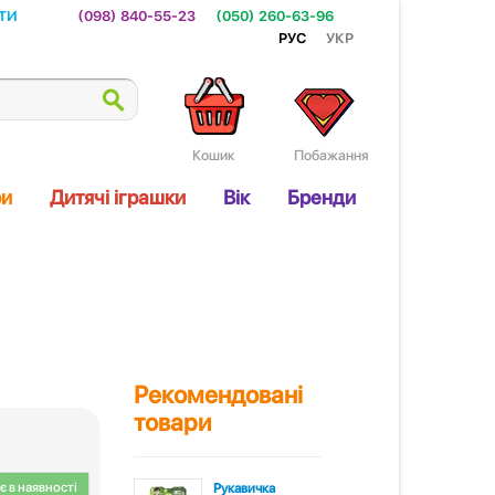
ти
(098) 840-55-23
(050) 260-63-96
Рус
Укр
Кошик
Побажання
ри
Дитячі іграшки
Вік
Бренди
Рекомендовані
товари
 в наявності
Рукавичка