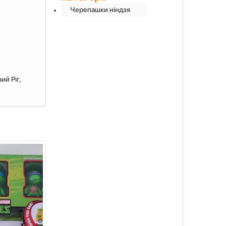
Черепашки ніндзя
ий Ріг,