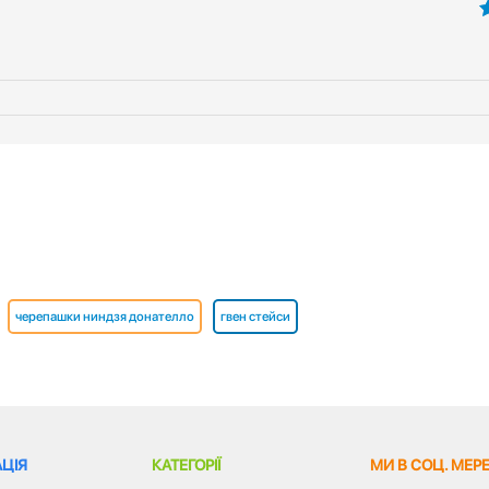
5
черепашки ниндзя донателло
гвен стейси
ЦІЯ
КАТЕГОРІЇ
МИ В СОЦ. МЕР