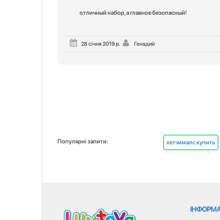
отличный набор, а главное безопасный!
28 січня 2019 р.
Генадий
Популярні запити:
хетчималс купить
ІНФОРМА