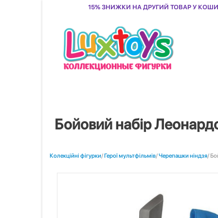
15% знижки на другий товар у кош
Бойовий набір Леонардо
Колекційні фігурки
/
Герої мультфільмів
/
Черепашки ніндзя
/ Б