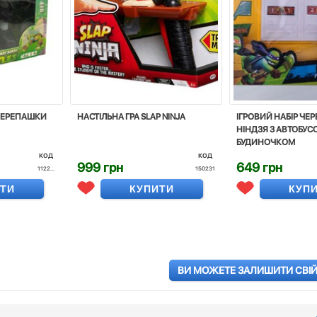
 ЧЕРЕПАШКИ
НАСТІЛЬНА ГРА SLAP NINJA
ІГРОВИЙ НАБІР ЧЕ
НІНДЗЯ З АВТОБУС
БУДИНОЧКОМ
код
код
999 грн
649 грн
1122...
150231
ИТИ
КУПИТИ
КУП
ВИ МОЖЕТЕ ЗАЛИШИТИ СВІЙ 