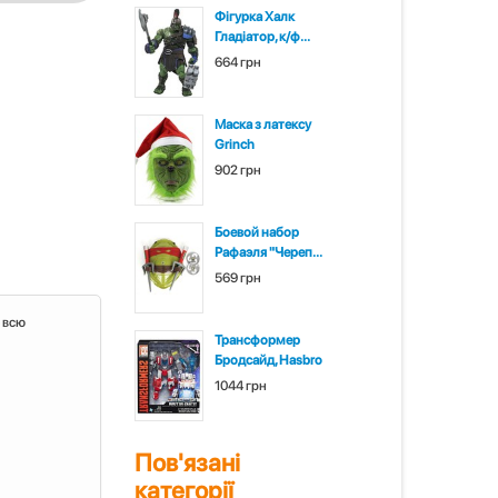
Фігурка Халк
Гладіатор, к/ф...
664 грн
Маска з латексу
Grinch
902 грн
Боевой набор
Рафаэля "Череп...
569 грн
 всю
Трансформер
Бродсайд, Hasbro
1044 грн
Пов'язані
категорії