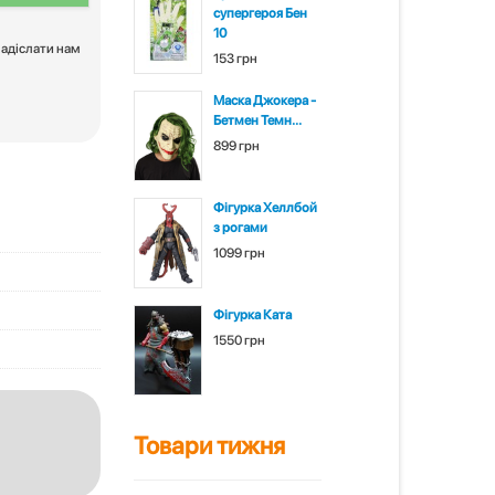
супергероя Бен
10
надіслати нам
153 грн
Маска Джокера -
Бетмен Темн...
899 грн
Фігурка Хеллбой
з рогами
1099 грн
Фігурка Ката
1550 грн
Товари тижня