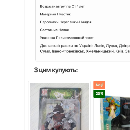
Возрастная группа От 4 лет
Материал Пластик
Персонажи Черепашки-Ниндзя
Состояние Hовое
Упаковка Полиэтиленовый пакет
Доставка іграшки по Україні: Львiв, Луцьк, Дніп
Суми, Івано-Франківськ, Хмельницький, Київ, Запо
З цим купують:
Акції
20 %