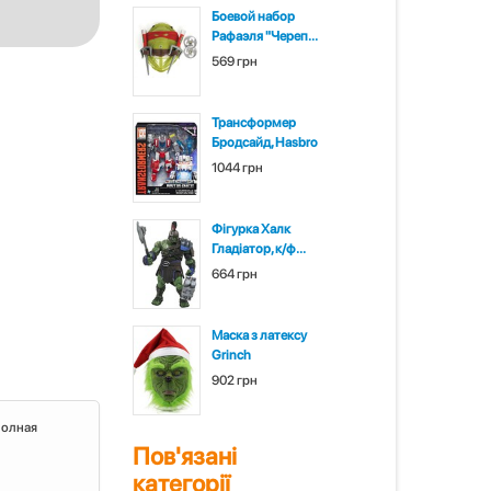
Боевой набор
Рафаэля "Череп...
569 грн
Трансформер
Бродсайд, Hasbro
1044 грн
Фігурка Халк
Гладіатор, к/ф...
664 грн
Маска з латексу
Grinch
902 грн
Полная
Пов'язані
категорії