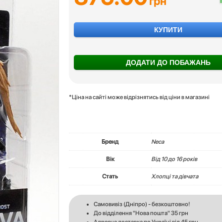
грн
КУПИТИ
ДОДАТИ ДО ПОБАЖАНЬ
*Ціна на сайті може відрізнятись від ціни в магазині
Бренд
Neca
Вік
Вiд 10 до 16 років
Стать
Хлопці та дівчата
Самовивіз (Дніпро) - безкоштовно!
До відділення "Нова пошта" 35 грн