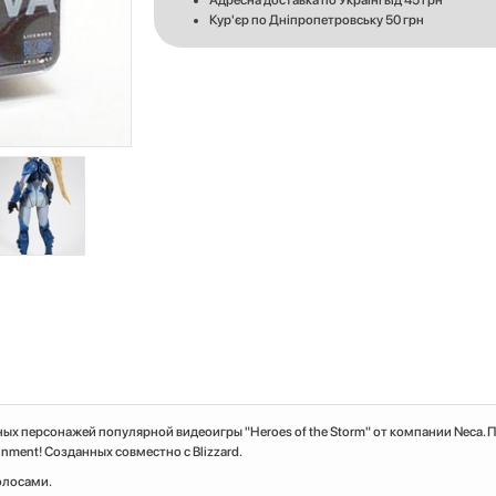
Адресна доставка по Україні від 45 грн
Кур'єр по Дніпропетровську 50 грн
ых персонажей популярной видеоигры "Heroes of the Storm" от компании Neca. 
nment! Созданных совместно с Blizzard.
олосами.