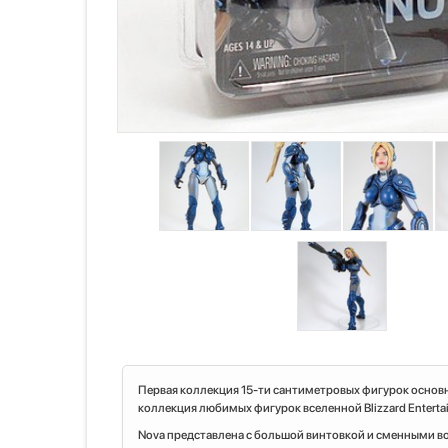
Первая коллекция 15-ти сантиметровых фигурок основн
коллекция любимых фигурок вселенной Blizzard Entertai
Nova представлена с большой винтовкой и сменными в