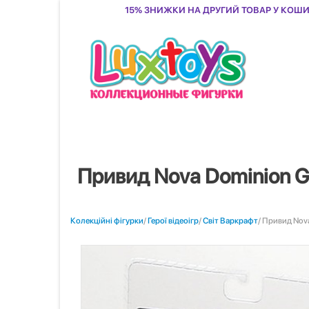
15% знижки на другий товар у кош
Привид Nova Dominion Gh
Колекційні фігурки
/
Герої відеоігр
/
Світ Варкрафт
/ Привид Nova