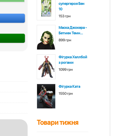
супергероя Бен
10
153 грн
Маска Джокера -
Бетмен Темн...
899 грн
Фігурка Хеллбой
з рогами
1099 грн
Фігурка Ката
1550 грн
Товари тижня