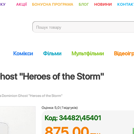
ику
Акції
Бонусна програма
Блог
Новини
Контак
Комікси
Фільми
Мультфільми
Відеоіг
ost "Heroes of the Storm"
 Dominion Ghost "Heroes of the Storm"
Оцінка:
5,0
(
1
відгуків)
Код: 34482\45401
875.00