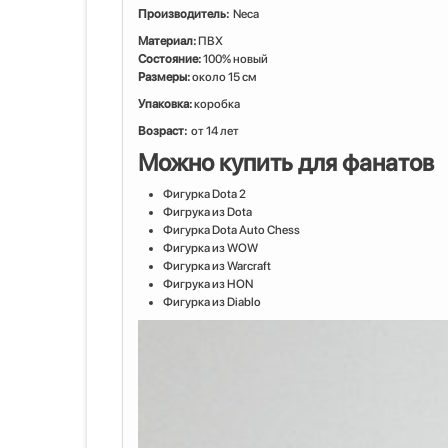
Производитель:
Neca
Материал:
ПВХ
Состояние:
100% новый
Размеры:
около 15 см
Упаковка:
коробка
Возраст:
от 14 лет
Можно купить для фанатов
Фигурка Dota 2
Фигрука из Dota
Фигурка Dota Auto Chess
Фигурка из WOW
Фигурка из Warcraft
Фигрука из HON
Фигурка из Diablo