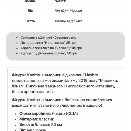
Бренд
Hasbro
Вік
Вiд 10 до 16 років
Стать
Хлопці та дівчата
Самовивіз (Дніпро) - безкоштовно!
До відділення "Нова пошта" 35 грн
Адресна доставка по Україні від 45 грн
Кур'єр по Дніпропетровську 50 грн
Фігурка Капітана Америки від компанії Hasbro
представлена за мотивами фільму 2019 року "Месники:
Фінал". Виконана з міцного і високоякісного матеріалу,
без сторонніх запахів.
Фігурка Капітана Америки обов'язково сподобається
вашій дитині і стане його улюбленою іграшкою!
Фірма виробник:
Hasbro (США)
Матеріал:
пластик
Висота:
близько 30 см
Вік:
від 5 років