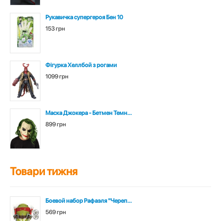
Рукавичка супергероя Бен 10
153 грн
Фігурка Хеллбой з рогами
1099 грн
Маска Джокера - Бетмен Темн...
899 грн
Товари тижня
Боевой набор Рафаэля "Череп...
569 грн