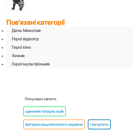
Пов'язані категорії
День Миколая
Герої відеоігр
Герої кіно
Хижак
Герої мультфільмів
Популярні запити:
щенячий патруль скай
фигурка хищника купить украина
тор купить