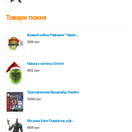
Товари тижня
Боевой набор Рафаэля "Череп...
569 грн
Маска з латексу Grinch
902 грн
Трансформер Бродсайд, Hasbro
1044 грн
Фігурка Халк Гладіатор, к/ф...
664 грн