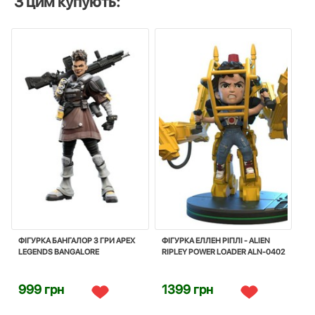
З цим купують:
ФІГУРКА БАНГАЛОР З ГРИ APEX
ФІГУРКА ЕЛЛЕН РІПЛІ - ALIEN
LEGENDS BANGALORE
RIPLEY POWER LOADER ALN-0402
999 грн
1399 грн