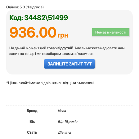
Оцінка:
5,0
(
1
відгуків)
Код: 34482\51499
936.00
Немає в наявності
грн
На даний момент цей товар
відсутній
. Але ви можете надіслати нам
запит на товар і ми незабаром з вами зв'яжемось.
ЗАЛИШТЕ ЗАПИТ ТУТ
*Ціна на сайті може відрізнятись від ціни в магазині
Бренд
Neca
Вік
Вiд 16 років
Стать
Дівчата