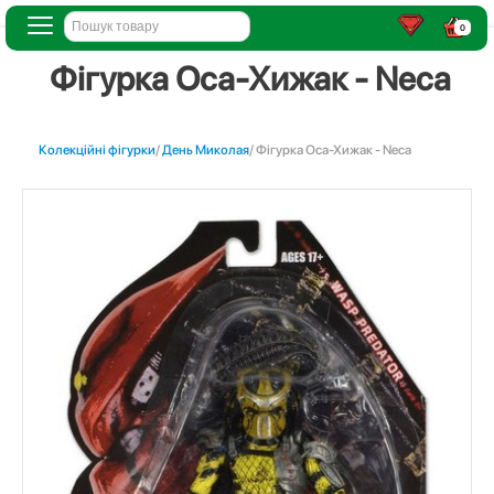
0
Фігурка Оса-Хижак - Neca
Колекційні фігурки
/
День Миколая
/ Фігурка Оса-Хижак - Neca