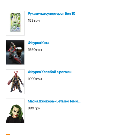
Рукавичка супергероя Бен 10
153 грн
Фігурка Ката
1550 грн
Фігурка Хеллбой з рогами
1099 грн
Маска Джокера - Бетмен Темн...
899 грн