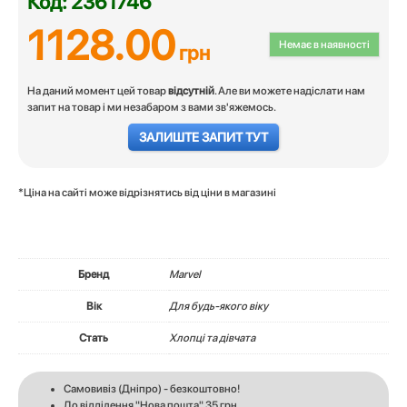
Код: 2361746
1128.00
Немає в наявності
грн
На даний момент цей товар
відсутній
. Але ви можете надіслати нам
запит на товар і ми незабаром з вами зв'яжемось.
ЗАЛИШТЕ ЗАПИТ ТУТ
*Ціна на сайті може відрізнятись від ціни в магазині
Бренд
Marvel
Вік
Для будь-якого віку
Стать
Хлопці та дівчата
Самовивіз (Дніпро) - безкоштовно!
До відділення "Нова пошта" 35 грн