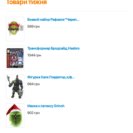
Товари тижня
Боевой набор Рафаэля "Череп...
569 грн
Трансформер Бродсайд, Hasbro
1044 грн
Фігурка Халк Гладіатор, к/ф...
664 грн
Маска з латексу Grinch
902 грн