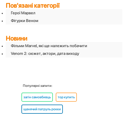
Пов'язані категорії
Герої Марвел
Фiгурки Веном
Новини
Фільми Marvel, які ще належить побачити
Venom 2: сюжет, актори, дата виходу
Популярні запити:
загін самовбивць
тор купить
щенячий патруль рокки