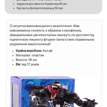
Адресна доставка по Україні від 45 грн
Кур'єр по Дніпропетровську 50 грн
Статуетка виконана досить реалістично. Має
максимальну схожість з образом з кінофільму.
Шанувальники цієї кінострічки зможуть по достоїнству
оцінити всю пишноту фігурки і вона стане справжньою
родзинкою вашої колекції!
Країна виробник:
Китай
Матеріал: пластик
Висота: 16 см
Вік:
від 17 років