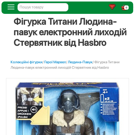
0
Фігурка Титани Людина-
павук електронний лиходій
Стервятник від Hasbro
Колекційні фігурки
/
Герої Марвел
/
Людина-Павук
/ Фігурка Титани
Людина-павук електронний лиходій Стервятник від Hasbro