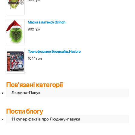
Маска з латексу Grinch
902 грн
Трансформер Бродсайд, Hasbro
1044 грн
Пов'язані категорії
Людина-Павук
Пости блогу
11 супер фактів про Людину-павука