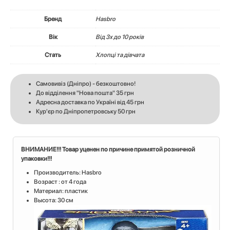
Бренд
Hasbro
Вік
Вiд 3х до 10 років
Стать
Хлопці та дівчата
Самовивіз (Дніпро) - безкоштовно!
До відділення "Нова пошта" 35 грн
Адресна доставка по Україні від 45 грн
Кур'єр по Дніпропетровську 50 грн
ВНИМАНИЕ!!! Товар уценен по причине примятой розничной
упаковки!!!
Производитель: Hasbro
Возраст : от 4 года
Материал: пластик
Высота: 30 см