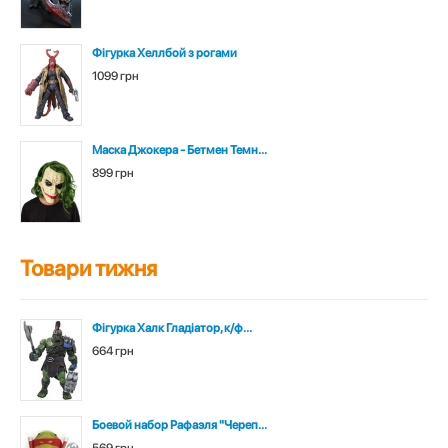
Фігурка Хеллбой з рогами
1099 грн
Маска Джокера - Бетмен Темн...
899 грн
Товари тижня
Фігурка Халк Гладіатор, к/ф...
664 грн
Боевой набор Рафаэля "Череп...
569 грн