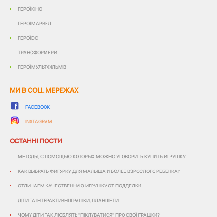
ГЕРОЇ КІНО
ГЕРОЇ МАРВЕЛ
ГЕРОЇ DC
ТРАНСФОРМЕРИ
ГЕРОЇ МУЛЬТФІЛЬМІВ
МИ В СОЦ. МЕРЕЖАХ
FACEBOOK
INSTAGRAM
ОСТАННІ ПОСТИ
МЕТОДЫ, С ПОМОЩЬЮ КОТОРЫХ МОЖНО УГОВОРИТЬ КУПИТЬ ИГРУШКУ
КАК ВЫБРАТЬ ФИГУРКУ ДЛЯ МАЛЫША И БОЛЕЕ ВЗРОСЛОГО РЕБЕНКА?
ОТЛИЧАЕМ КАЧЕСТВЕННУЮ ИГРУШКУ ОТ ПОДДЕЛКИ
ДІТИ ТА ІНТЕРАКТИВНІ ІГРАШКИ, ПЛАНШЕТИ
ЧОМУ ДІТИ ТАК ЛЮБЛЯТЬ "ПІКЛУВАТИСЯ" ПРО СВОЇ ІГРАШКИ?