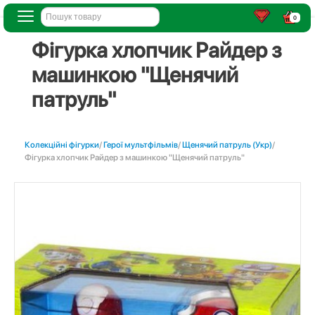
0
Фігурка хлопчик Райдер з
машинкою "Щенячий
патруль"
Колекційні фігурки
/
Герої мультфільмів
/
Щенячий патруль (Укр)
/
Фігурка хлопчик Райдер з машинкою "Щенячий патруль"