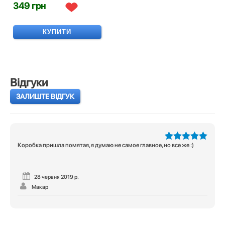
349 грн
КУПИТИ
Відгуки
ЗАЛИШТЕ ВІДГУК
Коробка пришла помятая, я думаю не самое главное, но все же :)
5
з 5
28 червня 2019 р.
Макар