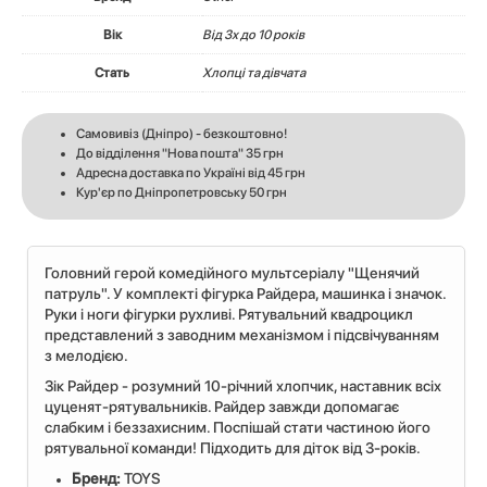
Вік
Вiд 3х до 10 років
Стать
Хлопці та дівчата
Самовивіз (Дніпро) - безкоштовно!
До відділення "Нова пошта" 35 грн
Адресна доставка по Україні від 45 грн
Кур'єр по Дніпропетровську 50 грн
Головний герой комедійного мультсеріалу "Щенячий
патруль". У комплекті фігурка Райдера, машинка і значок.
Руки і ноги фігурки рухливі. Рятувальний квадроцикл
представлений з заводним механізмом і підсвічуванням
з мелодією.
Зік Райдер - розумний 10-річний хлопчик, наставник всіх
цуценят-рятувальників. Райдер завжди допомагає
слабким і беззахисним. Поспішай стати частиною його
рятувальної команди! Підходить для діток від 3-років.
Бренд:
TOYS