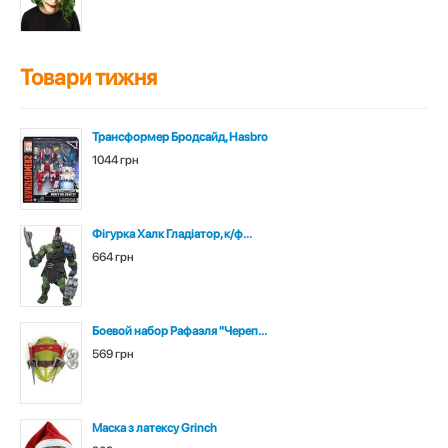
Товари тижня
Трансформер Бродсайд, Hasbro
1044 грн
Фігурка Халк Гладіатор, к/ф...
664 грн
Боевой набор Рафаэля "Череп...
569 грн
Маска з латексу Grinch