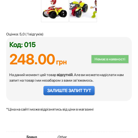
Оцінка:
5,0
(
1
відгуків)
Код: 015
248.00
Немає в наявності
грн
На даний момент цей товар
відсутній
. Але ви можете надіслати нам
запит на товар і ми незабаром з вами зв'яжемось.
ЗАЛИШТЕ ЗАПИТ ТУТ
*Ціна на сайті може відрізнятись від ціни в магазині
Бренд
Other