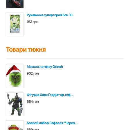
Рукавичка супергероя Бен 10
153 грн
Товари тижня
Маска з латексу Grinch
902 грн
Фігурка Халк Гладіатор, к/ф...
664 грн
Боевой набор Рафаэля "Череп...
569 грн