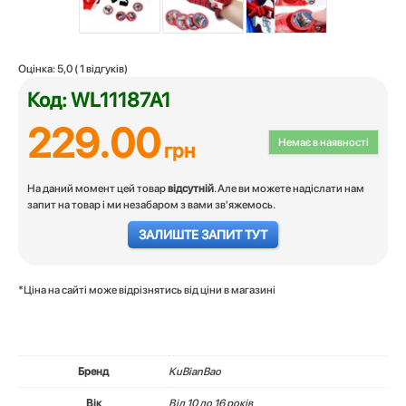
Оцінка:
5,0
(
1
відгуків)
Код: WL11187A1
229.00
Немає в наявності
грн
На даний момент цей товар
відсутній
. Але ви можете надіслати нам
запит на товар і ми незабаром з вами зв'яжемось.
ЗАЛИШТЕ ЗАПИТ ТУТ
*Ціна на сайті може відрізнятись від ціни в магазині
Бренд
KuBianBao
Вік
Вiд 10 до 16 років