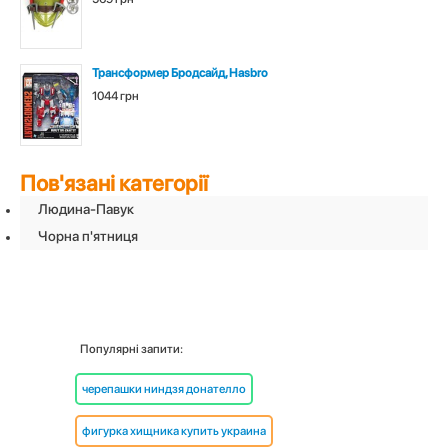
Трансформер Бродсайд, Hasbro
1044 грн
Пов'язані категорії
Людина-Павук
Чорна п'ятниця
Популярні запити:
черепашки ниндзя донателло
фигурка хищника купить украина