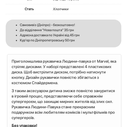
Стать
Хлопчики
Самовивіз (Дніпро) - безкоштовно!
До відділення "Нова пошта" 35 грн
Адресна доставка по Україні від 45 грн
Кур'єр по Дніпропетровську 50 грн
Приголомшлива рукавичка Людини-павука от Marvel, яка
стріляє дисками. У наборі представлені 4 пластикових
диска. Щоб вистрілити диском, потрібно натиснути
кнопку. Дизайн рукавички повністю збігається з
костюмом Спайдермена.
З таким аксесуаром дитина зможе повністю зануритися
в ігровий процес, представляючи себе справжнім
супергероєм, що захищає мирних жителів від злих сил.
Рукавичка Людини-Павука стане прекрасним
подарунком всім любителям коміксів і мультфільмів про
супергероїв.
Без упаковки!