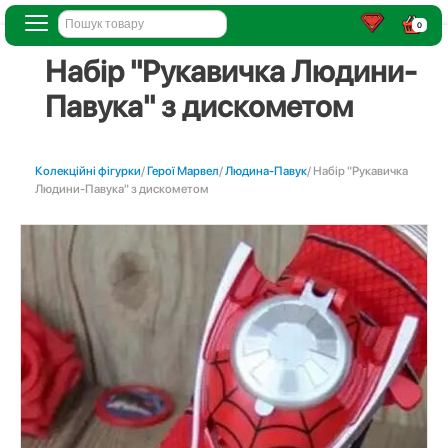
0
Набір "Рукавичка Людини-
Павука" з дискометом
Колекційні фігурки
/
Герої Марвел
/
Людина-Павук
/ Набір "Рукавичка
Людини-Павука" з дискометом