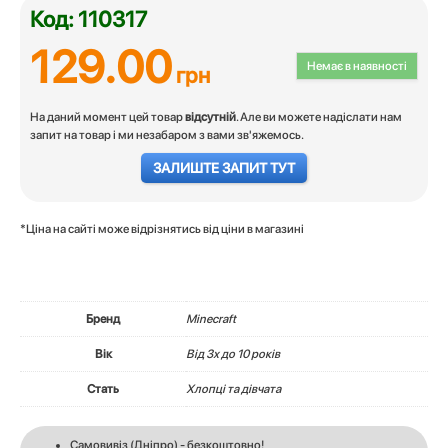
Код: 110317
129.00
Немає в наявності
грн
На даний момент цей товар
відсутній
. Але ви можете надіслати нам
запит на товар і ми незабаром з вами зв'яжемось.
ЗАЛИШТЕ ЗАПИТ ТУТ
*Ціна на сайті може відрізнятись від ціни в магазині
Бренд
Minecraft
Вік
Вiд 3х до 10 років
Стать
Хлопці та дівчата
Самовивіз (Дніпро) - безкоштовно!