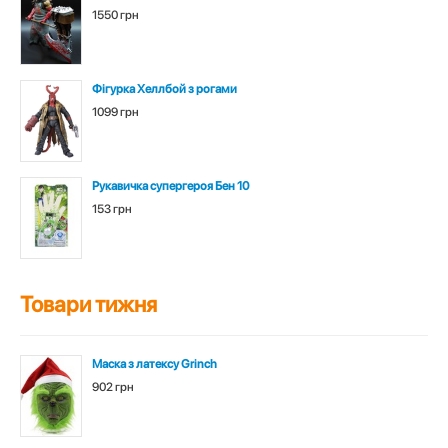
1550 грн
Фігурка Хеллбой з рогами
1099 грн
Рукавичка супергероя Бен 10
153 грн
Товари тижня
Маска з латексу Grinch
902 грн