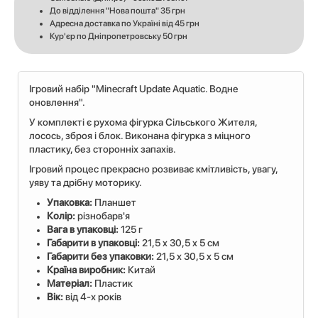
До відділення "Нова пошта" 35 грн
Адресна доставка по Україні від 45 грн
Кур'єр по Дніпропетровську 50 грн
Ігровий набір "Minecraft Update Aquatic. Водне
оновлення".
У комплекті є рухома фігурка Сільського Жителя,
лосось, зброя і блок. Виконана фігурка з міцного
пластику, без сторонніх запахів.
Ігровий процес прекрасно розвиває кмітливість, увагу,
уяву та дрібну моторику.
Упаковка:
Планшет
Колір:
різнобарв'я
Вага в упаковці:
125 г
Габарити в упаковці:
21,5 x 30,5 x 5 см
Габарити без упаковки:
21,5 x 30,5 x 5 см
Країна виробник:
Китай
Матеріал:
Пластик
Вік:
від 4-х років