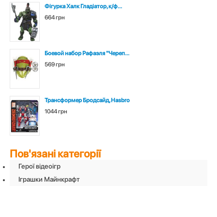
Фігурка Халк Гладіатор, к/ф...
664 грн
Боевой набор Рафаэля "Череп...
569 грн
Трансформер Бродсайд, Hasbro
1044 грн
Пов'язані категорії
Герої відеоігр
Iграшки Майнкрафт