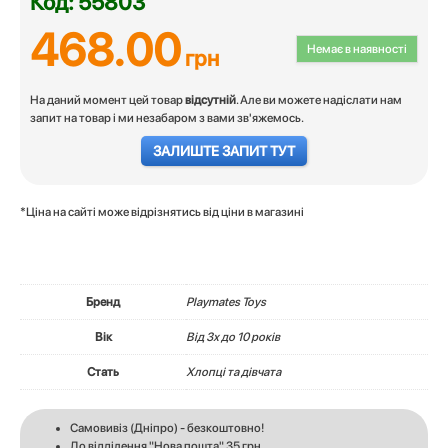
Код: 55803
468.00
Немає в наявності
грн
На даний момент цей товар
відсутній
. Але ви можете надіслати нам
запит на товар і ми незабаром з вами зв'яжемось.
ЗАЛИШТЕ ЗАПИТ ТУТ
*Ціна на сайті може відрізнятись від ціни в магазині
Бренд
Playmates Toys
Вік
Вiд 3х до 10 років
Стать
Хлопці та дівчата
Самовивіз (Дніпро) - безкоштовно!
До відділення "Нова пошта" 35 грн