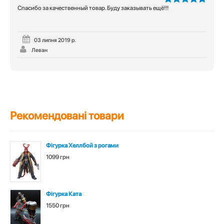
Спасибо за качественный товар. Буду заказывать ещё!!!
5
з 5
03 липня 2019 р.
Леван
Рекомендовані товари
Фігурка Хеллбой з рогами
1099 грн
Фігурка Ката
1550 грн