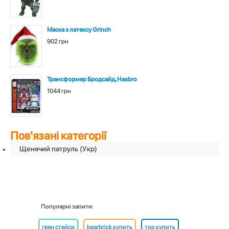
Маска з латексу Grinch
902 грн
Трансформер Бродсайд, Hasbro
1044 грн
Пов'язані категорії
Щенячий патруль (Укр)
Популярні запити:
гвен стейси
bearbrick купить
тор купить