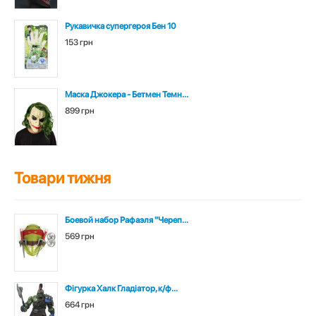
Рукавичка супергероя Бен 10
153 грн
Маска Джокера - Бетмен Темн...
899 грн
Товари тижня
Боевой набор Рафаэля "Череп...
569 грн
Фігурка Халк Гладіатор, к/ф...
664 грн