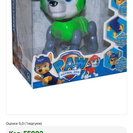
Оцінка:
5,0
(
1
відгуків)