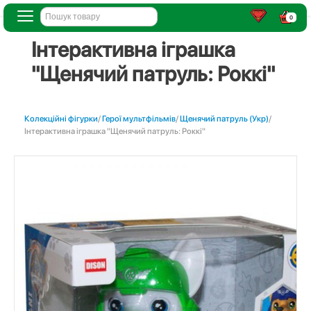
0
Інтерактивна іграшка
"Щенячий патруль: Роккі"
Колекційні фігурки
/
Герої мультфільмів
/
Щенячий патруль (Укр)
/
Інтерактивна іграшка "Щенячий патруль: Роккі"