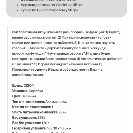
Адресна доставка по Україні від 45 грн
Кур'єр по Дніпропетровську 50 грн
Интерактивная игрушка имеет разнообразные функции: 1) Ходит,
виляет хвостиком, моргает. 2) При прикосновении к голове -
плачет или делает какое-то действия. 3) Щенка можно научить
говорить. Нажмите и держите кнопку больше 1,5 секунд и
включится функция "Научи щенка говорить". Игрушка будет
повторять сказаное Вами, меняя голос. 4) Автоматически работает
и "засыпает". 5) Играет песни, рассказывает истории. 6)
Произнесите одну из 9 фраз, и собачка ответит Вам (на
английском языке).
Бренд:
DISON
Упаковка:
Коробка
Цвет:
Зеленый
Тип эл-тов питания:
Аккумулятор
Кол-во эл-тов питания:
1
Эл-ты питания в комплекте:
Есть
Вес в упаковке:
265 г
Вес без упаковки:
120 г
Габариты в упаковке:
16 x 10 x 16,5 см