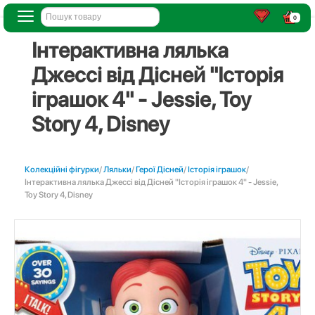
0
Інтерактивна лялька
Джессі від Дісней "Історія
іграшок 4" - Jessie, Toy
Story 4, Disney
Колекційні фігурки
/
Ляльки
/
Герої Дісней
/
Історія іграшок
/
Інтерактивна лялька Джессі від Дісней "Історія іграшок 4" - Jessie,
Toy Story 4, Disney