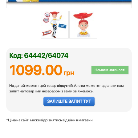
Код: 64442/64074
1099.00
Немає в наявності
грн
На даний момент цей товар
відсутній
. Але ви можете надіслати нам
запит на товар і ми незабаром з вами зв'яжемось.
ЗАЛИШТЕ ЗАПИТ ТУТ
*Ціна на сайті може відрізнятись від ціни в магазині