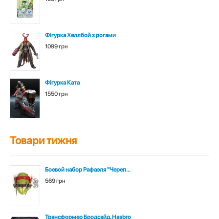
Фігурка Хеллбой з рогами
1099 грн
Фігурка Ката
1550 грн
Товари тижня
Боевой набор Рафаэля "Череп...
569 грн
Трансформер Бродсайд, Hasbro