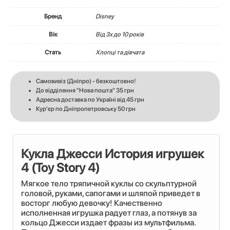
Бренд
Disney
Вік
Вiд 3х до 10 років
Стать
Хлопці та дівчата
Самовивіз (Дніпро) - безкоштовно!
До відділення "Нова пошта" 35 грн
Адресна доставка по Україні від 45 грн
Кур'єр по Дніпропетровську 50 грн
Кукла Джесси История игрушек
4 (Toy Story 4)
Мягкое тело тряпичной куклы со скульптурной
головой, руками, сапогами и шляпой приведет в
восторг любую девочку! Качественно
исполненная игрушка радует глаз, а потянув за
кольцо Джесси издает фразы из мультфильма.