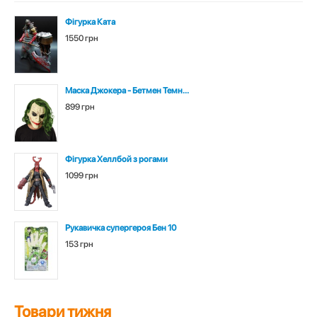
Фігурка Ката
1550 грн
Маска Джокера - Бетмен Темн...
899 грн
Фігурка Хеллбой з рогами
1099 грн
Рукавичка супергероя Бен 10
153 грн
Товари тижня