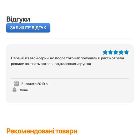
Відгуки
ЗАЛИШТЕ ВІДГУК
Первый из этой серии, но после того как получили и рассмотрели
5
з 5
решили заказать остальных, классная игрушка
21 лютого 2019 р.
Дина
Рекомендовані товари