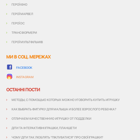
ГЕРОЇ КІНО
ГЕРОЇ МАРВЕЛ
ГЕРОЇ DC
ТРАНСФОРМЕРИ
ГЕРОЇ МУЛЬТФІЛЬМІВ
МИ В СОЦ. МЕРЕЖАХ
FACEBOOK
INSTAGRAM
ОСТАННІ ПОСТИ
МЕТОДЫ, С ПОМОЩЬЮ КОТОРЫХ МОЖНО УГОВОРИТЬ КУПИТЬ ИГРУШКУ
КАК ВЫБРАТЬ ФИГУРКУ ДЛЯ МАЛЫША И БОЛЕЕ ВЗРОСЛОГО РЕБЕНКА?
ОТЛИЧАЕМ КАЧЕСТВЕННУЮ ИГРУШКУ ОТ ПОДДЕЛКИ
ДІТИ ТА ІНТЕРАКТИВНІ ІГРАШКИ, ПЛАНШЕТИ
ЧОМУ ДІТИ ТАК ЛЮБЛЯТЬ "ПІКЛУВАТИСЯ" ПРО СВОЇ ІГРАШКИ?