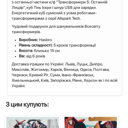
з останньої частини к/ф "Трансформери 5: Останній
Лицар", куб Тінь Іскри і шнур USB для зарядки.
Енергетичний куб сумісний з усіма роботами-
трансформерами з серії Allspark Tech.
Чудовий подарунок для шанувальників Всесвіту
трансформерів.
Виробник:
Hasbro
Рівень складності:
5 кроків трансформації
Висота:
близько 15 см
Вік:
від 6 років
Доставка іграшки по Україні: Львiв, Луцьк, Дніпро,
Миколаїв, Житомир, Харків, Вінниця, Одеса, Полтава,
Черкаси, Кривий Ріг, Суми, Івано-Франківськ,
Хмельницький, Київ, Запоріжжя, Рівне, Херсон як і по всій
Україні.
З цим купують: