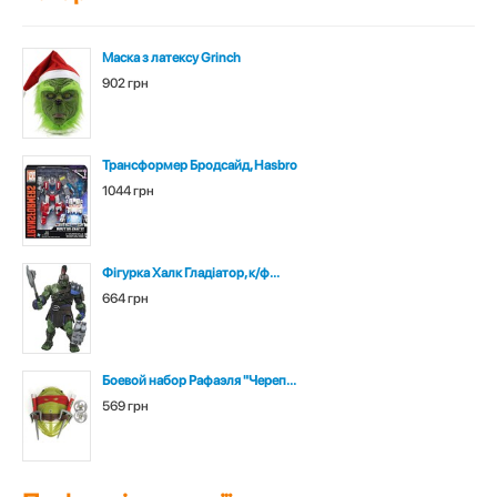
Маска з латексу Grinch
902 грн
Трансформер Бродсайд, Hasbro
1044 грн
Фігурка Халк Гладіатор, к/ф...
664 грн
Боевой набор Рафаэля "Череп...
569 грн