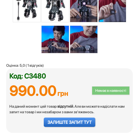
Оцінка:
5,0
(
1
відгуків)
Код: C3480
990.00
Немає в наявності
грн
На даний момент цей товар
відсутній
. Але ви можете надіслати нам
запит на товар і ми незабаром з вами зв'яжемось.
ЗАЛИШТЕ ЗАПИТ ТУТ