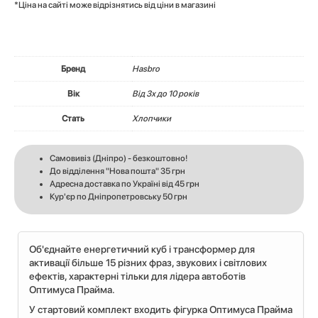
*Ціна на сайті може відрізнятись від ціни в магазині
Бренд
Hasbro
Вік
Вiд 3х до 10 років
Стать
Хлопчики
Самовивіз (Дніпро) - безкоштовно!
До відділення "Нова пошта" 35 грн
Адресна доставка по Україні від 45 грн
Кур'єр по Дніпропетровську 50 грн
Об'єднайте енергетичний куб і трансформер для
активації більше 15 різних фраз, звукових і світлових
ефектів, характерні тільки для лідера автоботів
Оптимуса Прайма.
У стартовий комплект входить фігурка Оптимуса Прайма