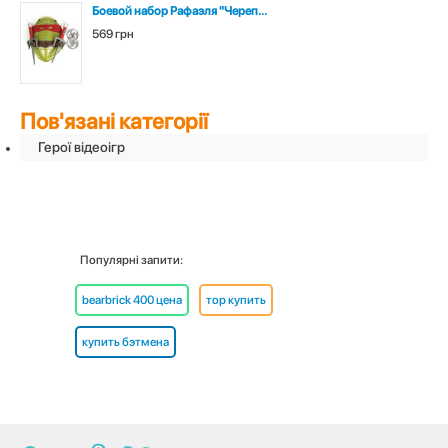
Боевой набор Рафаэля "Череп...
569 грн
Пов'язані категорії
Герої відеоігр
Популярні запити:
bearbrick 400 цена
тор купить
купить бэтмена