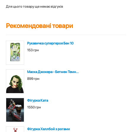
Для цього товару ще немає відгуків
Рекомендовані товари
Рукавичка супергероя Бен 10
153 грн
Маска Джокера - Бетмен Темн...
899 грн
Фігурка Ката
1550 грн
Фігурка Хеллбой з рогами