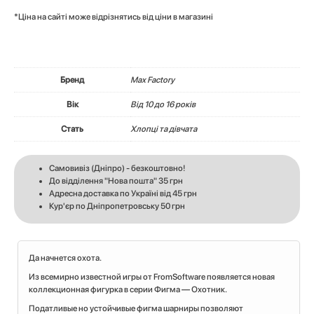
*Ціна на сайті може відрізнятись від ціни в магазині
Бренд
Max Factory
Вік
Вiд 10 до 16 років
Стать
Хлопці та дівчата
Самовивіз (Дніпро) - безкоштовно!
До відділення "Нова пошта" 35 грн
Адресна доставка по Україні від 45 грн
Кур'єр по Дніпропетровську 50 грн
Да начнется охота.
Из всемирно известной игры от FromSoftware появляется новая
коллекционная фигурка в серии Фигма — Охотник.
Податливые но устойчивые фигма шарниры позволяют