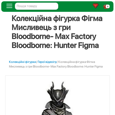
0
Колекційна фігурка Фігма
Мисливець з гри
Bloodborne- Max Factory
Bloodborne: Hunter Figma
Колекційні фігурки
/
Герої відеоігр
/ Колекційна фігурка Фігма
Мисливець з гри Bloodborne- Max Factory Bloodborne: Hunter Figma