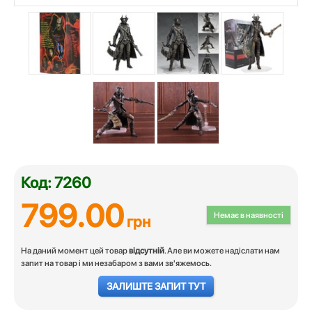
Код: 7260
799.00
Немає в наявності
грн
На даний момент цей товар
відсутній
. Але ви можете надіслати нам
запит на товар і ми незабаром з вами зв'яжемось.
ЗАЛИШТЕ ЗАПИТ ТУТ