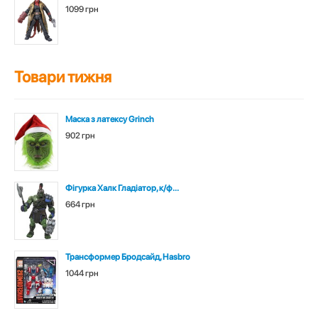
1099 грн
Товари тижня
Маска з латексу Grinch
902 грн
Фігурка Халк Гладіатор, к/ф...
664 грн
Трансформер Бродсайд, Hasbro
1044 грн