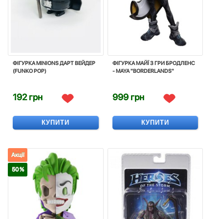
ФІГУРКА MINIONS ДАРТ ВЕЙДЕР
ФІГУРКА МАЙЇ З ГРИ БРОДЛЕНС
(FUNKO POP)
- MAYA "BORDERLANDS"
192 грн
999 грн
КУПИТИ
КУПИТИ
Акції
50 %