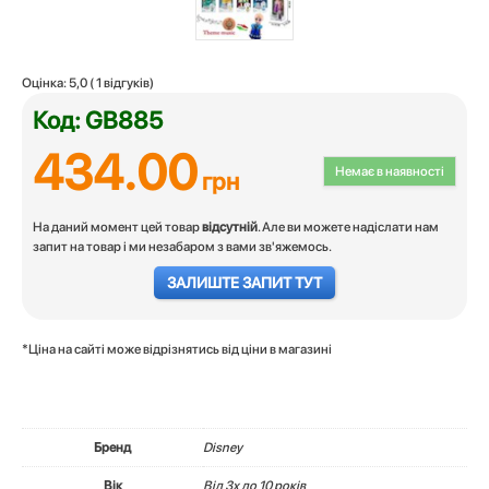
Оцінка:
5,0
(
1
відгуків)
Код: GB885
434.00
Немає в наявності
грн
На даний момент цей товар
відсутній
. Але ви можете надіслати нам
запит на товар і ми незабаром з вами зв'яжемось.
ЗАЛИШТЕ ЗАПИТ ТУТ
*Ціна на сайті може відрізнятись від ціни в магазині
Бренд
Disney
Вік
Вiд 3х до 10 років