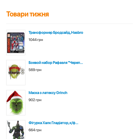
Товари тижня
Трансформер Бродсайд, Hasbro
1044 грн
Боевой набор Рафаэля "Череп...
569 грн
Маска з латексу Grinch
902 грн
Фігурка Халк Гладіатор, к/ф...
664 грн