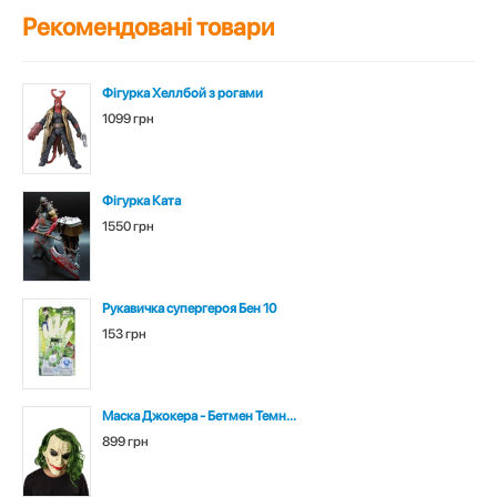
Рекомендовані товари
Фігурка Хеллбой з рогами
1099 грн
Фігурка Ката
1550 грн
Рукавичка супергероя Бен 10
153 грн
Маска Джокера - Бетмен Темн...
899 грн