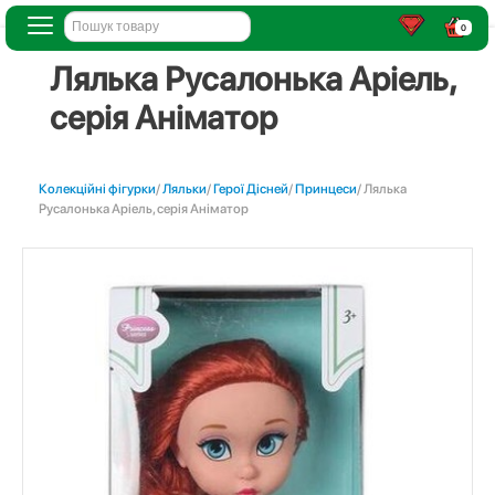
0
Лялька Русалонька Аріель,
серія Аніматор
Колекційні фігурки
/
Ляльки
/
Герої Дісней
/
Принцеси
/ Лялька
Русалонька Аріель, серія Аніматор