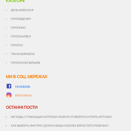
КАТЕГОРІЇ
ДЕНЬ МИКОЛАЯ
ГЕРОЇ ВІДЕОІГР
ГЕРОЇ КІНО
ГЕРОЇ МАРВЕЛ
ГЕРОЇ DC
ТРАНСФОРМЕРИ
ГЕРОЇ МУЛЬТФІЛЬМІВ
МИ В СОЦ. МЕРЕЖАХ
FACEBOOK
INSTAGRAM
ОСТАННІ ПОСТИ
МЕТОДЫ, С ПОМОЩЬЮ КОТОРЫХ МОЖНО УГОВОРИТЬ КУПИТЬ ИГРУШКУ
КАК ВЫБРАТЬ ФИГУРКУ ДЛЯ МАЛЫША И БОЛЕЕ ВЗРОСЛОГО РЕБЕНКА?