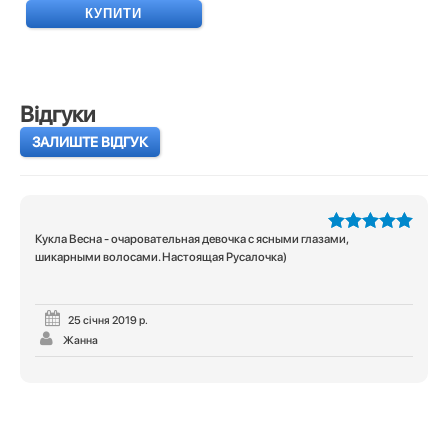
КУПИТИ
Відгуки
ЗАЛИШТЕ ВІДГУК
Кукла Весна - очаровательная девочка с ясными глазами,
5
з 5
шикарными волосами. Настоящая Русалочка)
25 січня 2019 р.
Жанна