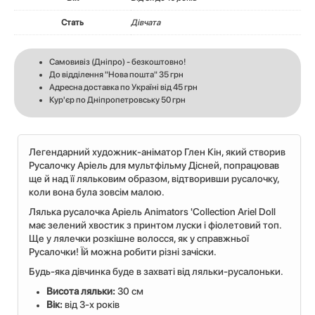
Стать
Дівчата
Самовивіз (Дніпро) - безкоштовно!
До відділення "Нова пошта" 35 грн
Адресна доставка по Україні від 45 грн
Кур'єр по Дніпропетровську 50 грн
Легендарний художник-аніматор Глен Кін, який створив
Русалочку Аріель для мультфільму Дісней, попрацював
ще й над її ляльковим образом, відтворивши русалочку,
коли вона була зовсім малою.
Лялька русалочка Аріель Animators 'Collection Ariel Doll
має зелений хвостик з принтом луски і фіолетовий топ.
Ще у лялечки розкішне волосся, як у справжньої
Русалочки! Їй можна робити різні зачіски.
Будь-яка дівчинка буде в захваті від ляльки-русалоньки.
Висота ляльки:
30 см
Вік:
від 3-х років