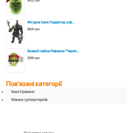
902 грн
Фігурка Халк Гладіатор, к/ф...
664 грн
Боевой набор Рафаэля "Череп...
569 грн
Пов'язані категорії
Інші іграшки
Маски супергероїв