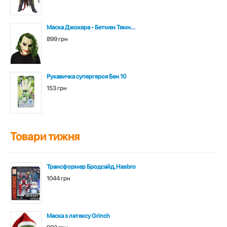
Маска Джокера - Бетмен Темн...
899 грн
Рукавичка супергероя Бен 10
153 грн
Товари тижня
Трансформер Бродсайд, Hasbro
1044 грн
Маска з латексу Grinch