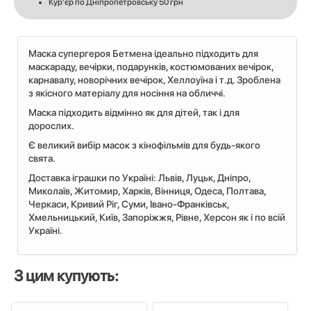
Кур'єр по Дніпропетровську 50 грн
Маска супергероя Бетмена ідеально підходить для
маскараду, вечірки, подарунків, костюмованих вечірок,
карнавалу, новорічних вечірок, Хеллоуїна і т.д. Зроблена
з якісного матеріалу для носіння на обличчі.
Маска підходить відмінно як для дітей, так і для
дорослих.
Є великий вибір масок з кінофільмів для будь-якого
свята.
Доставка іграшки по Україні: Львiв, Луцьк, Дніпро,
Миколаїв, Житомир, Харків, Вінниця, Одеса, Полтава,
Черкаси, Кривий Ріг, Суми, Івано-Франківськ,
Хмельницький, Київ, Запоріжжя, Рівне, Херсон як і по всій
Україні.
З цим купують: