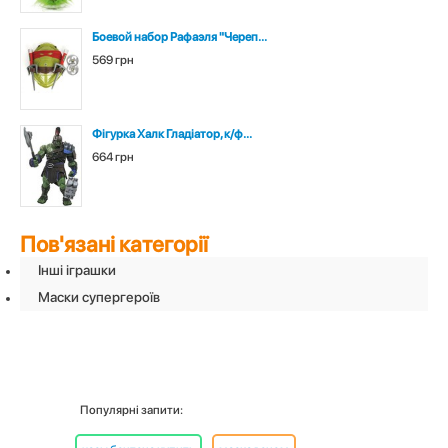
Боевой набор Рафаэля "Череп...
569 грн
Фігурка Халк Гладіатор, к/ф...
664 грн
Пов'язані категорії
Інші іграшки
Маски супергероїв
Популярні запити: