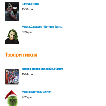
Фігурка Ката
1550 грн
Маска Джокера - Бетмен Темн...
899 грн
Товари тижня
Трансформер Бродсайд, Hasbro
1044 грн
Маска з латексу Grinch
902 грн