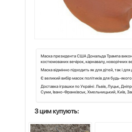
Маска президента США Дональда Трампа виконана
костюмованих вечірок, карнавалу, новорічних веч
Маска відмінно підходить як для дітей, так і для
Є великий вибір масок політиків для будь-якого
Доставка іграшки по Україні: Львiв, Луцьк, Дніп
Суми, Івано-Франківськ, Хмельницький, Київ, Запо
З цим купують: