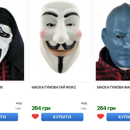
ИК
МАСКА ГУМОВА ГАЙ ФОКС
МАСКА ГУМОВА Ф
код
код
264 грн
264 грн
1-50...
1-50...
ИТИ
КУПИТИ
КУП