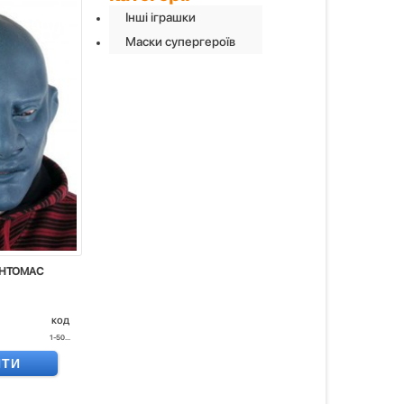
Інші іграшки
Маски супергероїв
АНТОМАС
код
1-50...
ИТИ