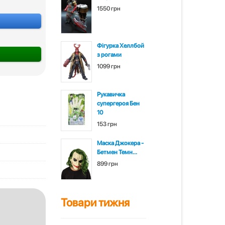
1550 грн
Фігурка Хеллбой
з рогами
1099 грн
Рукавичка
супергероя Бен
10
153 грн
Маска Джокера -
Бетмен Темн...
899 грн
Товари тижня