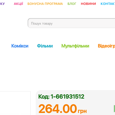
ику
Акції
Бонусна програма
Блог
Новини
Контак
Комікси
Фільми
Мультфільми
Відеоіг
Код: 1-661931512
264.00
грн