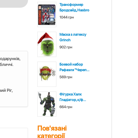
Трансформер
Бродсайд, Hasbro
1044 грн
Маска з латексу
Grinch
902 грн
одарунків,
бличчі.
Боевой набор
Рафаэля "Череп...
569 грн
ий Ріг,
Фігурка Халк
Гладіатор, к/ф...
664 грн
Пов'язані
категорії