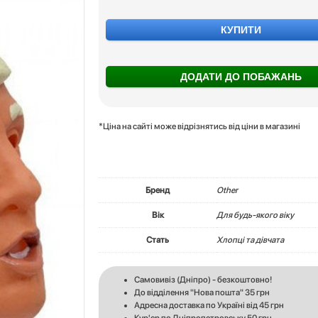
КУПИТИ
ДОДАТИ ДО ПОБАЖАНЬ
*Ціна на сайті може відрізнятись від ціни в магазині
Бренд
Other
Вік
Для будь-якого віку
Стать
Хлопці та дівчата
Самовивіз (Дніпро) - безкоштовно!
До відділення "Нова пошта" 35 грн
Адресна доставка по Україні від 45 грн