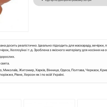
Кур'єр по Дніпропетровську 50 грн
 досить реалістично. Ідеально підходить для маскараду, вечірки, п
ірок, Хеллоуїна і т.д. Зроблена з якісного матеріалу для носіння на о
 дорослих.
 свята.
ро, Миколаїв, Житомир, Харків, Вінниця, Одеса, Полтава, Черкаси, Крив
ріжжя, Рівне, Херсон як і по всій Україні.