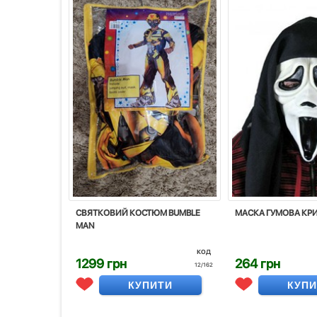
СВЯТКОВИЙ КОСТЮМ BUMBLE
МАСКА ГУМОВА КР
MAN
код
1299 грн
264 грн
12/162
КУПИТИ
КУП