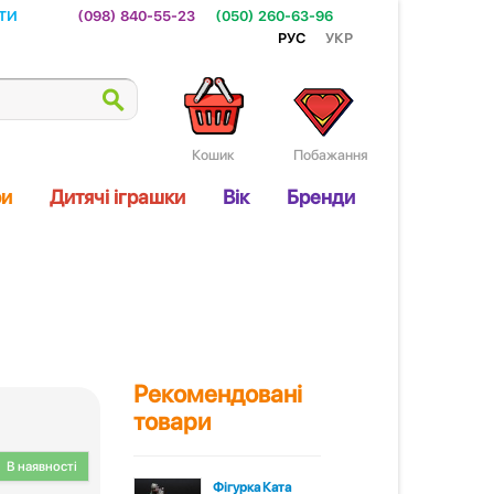
ти
(098) 840-55-23
(050) 260-63-96
Рус
Укр
Кошик
Побажання
ри
Дитячі іграшки
Вік
Бренди
Рекомендовані
товари
В наявності
Фігурка Ката