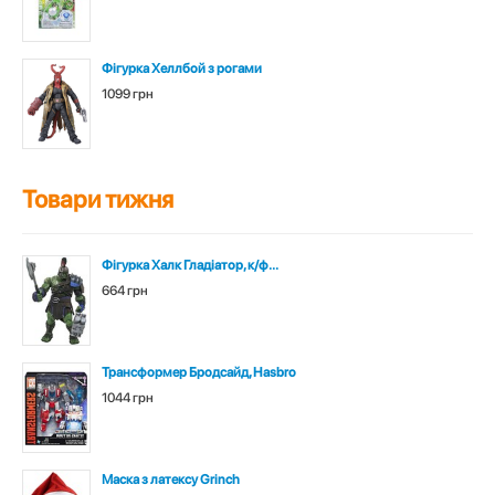
Фігурка Хеллбой з рогами
1099 грн
Товари тижня
Фігурка Халк Гладіатор, к/ф...
664 грн
Трансформер Бродсайд, Hasbro
1044 грн
Маска з латексу Grinch