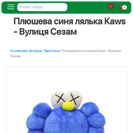
0
Плюшева синя лялька Kaws
- Вулиця Сезам
Колекційні фігурки
/
Герої кіно
/ Плюшева синя лялька Kaws - Вулиця
Сезам