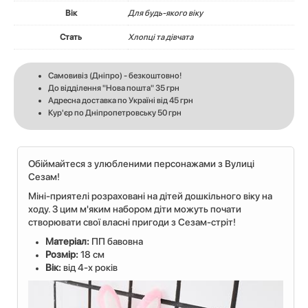
Вік
Для будь-якого віку
Стать
Хлопці та дівчата
Самовивіз (Дніпро) - безкоштовно!
До відділення "Нова пошта" 35 грн
Адресна доставка по Україні від 45 грн
Кур'єр по Дніпропетровську 50 грн
Обіймайтеся з улюбленими персонажами з Вулиці
Сезам!
Міні-приятелі розраховані на дітей дошкільного віку на
ходу. З цим м'яким набором діти можуть почати
створювати свої власні пригоди з Сезам-стріт!
Матеріал:
ПП бавовна
Розмір:
18 см
Вік:
від 4-х років