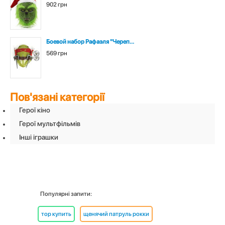
902 грн
Боевой набор Рафаэля "Череп...
569 грн
Пов'язані категорії
Герої кіно
Герої мультфільмів
Інші іграшки
Популярні запити:
тор купить
щенячий патруль рокки