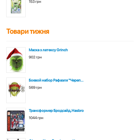
153 грн
Товари тижня
Маска з латексу Grinch
902 грн
Боевой набор Рафаэля "Череп...
569 грн
Трансформер Бродсайд, Hasbro
1044 грн