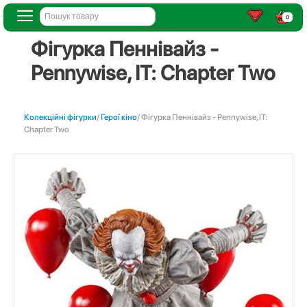
0
Фігурка Пеннівайз -
Pennywise, IT: Chapter Two
Колекційні фігурки
/
Герої кіно
/ Фігурка Пеннівайз - Pennywise, IT:
Chapter Two