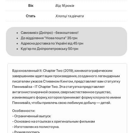
Вік
Вiд 16 років
Стать
Хлопці та дівчата
Самовивіз (Дніпро) - безкоштовно!
До відділення "Нова пошта" 35 грн
Адресна доставка по Україні від 45 грн
Кур'єр по Дніпропетровську 50 грн
Вдохновленный It: Chapter Two (2019), кинематографическим
завершением адаптации произведения, созданного легендарным
писателем ужасов Стивеном Кингом, представляет вам статуэтку
Пеннивайза - IT Chapter Two. Эта статуэтка представляет
антагониста мрачной сказки, сверхъестественное существо,
изменяющего форму, которое принимает форму клоуна по имени
Пеннивайз, чтобы привлечь свою любимую добычу — детей.
Особенности:
- Ограниченный выпуск
- Основано на отсылках к оригинальным фильмам
- Изготовлен из полистоуна.
- Ручная роспись