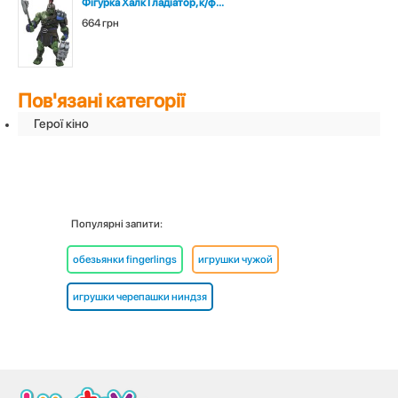
Фігурка Халк Гладіатор, к/ф...
664 грн
Пов'язані категорії
Герої кіно
Популярні запити:
обезьянки fingerlings
игрушки чужой
игрушки черепашки ниндзя