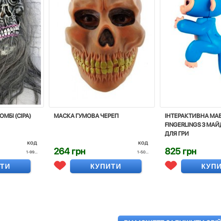
МБI (СIРА)
МАСКА ГУМОВА ЧЕРЕП
ІНТЕРАКТИВНА МА
FINGERLINGS З М
ДЛЯ ГРИ
код
код
264 грн
825 грн
1-99...
1-50...
ИТИ
КУПИТИ
КУП