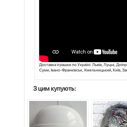
Доставка іграшки по Україні: Львiв, Луцьк, Дніп
Суми, Івано-Франківськ, Хмельницький, Київ, Запо
З цим купують: