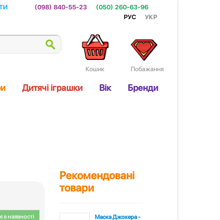
ти
(098) 840-55-23
(050) 260-63-96
Рус
Укр
Кошик
Побажання
ри
Дитячі іграшки
Вік
Бренди
Рекомендовані
товари
 в наявності
Маска Джокера -