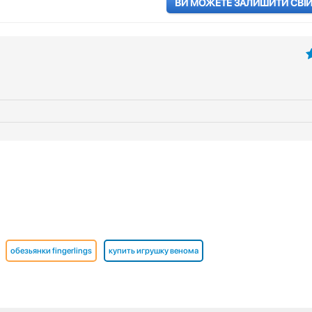
ВИ МОЖЕТЕ ЗАЛИШИТИ СВІЙ 
5
обезьянки fingerlings
купить игрушку венома