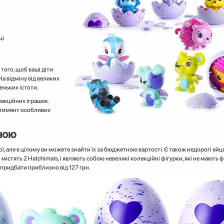
ці
того, щоб ваші діти
а відміну від великих
леньких істоти.
екційних іграшок.
ртимент особливих
іною
шої, але в цілому ви можете знайти їх за бюджетною вартості. Є також недорогі яйц
містять 2 Hatchimals, і являють собою невеликі колекційні фігурки, які не мають фу
 придбати приблизно від 127 грн.