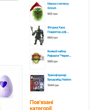
Маска з латексу
Grinch
902 грн
Фігурка Халк
Гладіатор, к/ф...
664 грн
Боевой набор
Рафаэля "Череп...
569 грн
Трансформер
Бродсайд, Hasbro
1044 грн
Пов'язані
категорії