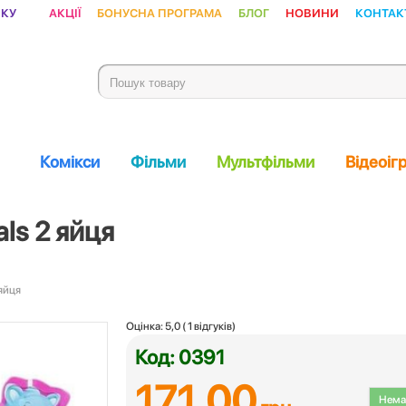
ику
Акції
Бонусна програма
Блог
Новини
Контак
Комікси
Фільми
Мультфільми
Відеоіг
ls 2 яйця
 яйця
Оцінка:
5,0
(
1
відгуків)
Код: 0391
171.00
Немає