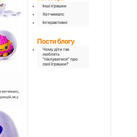
Інші іграшки
Хетчималс
Інтерактивні
Пости блогу
Чому діти так
люблять
"піклуватися" про
свої іграшки?
я хетчімалс,
нкцій, як у