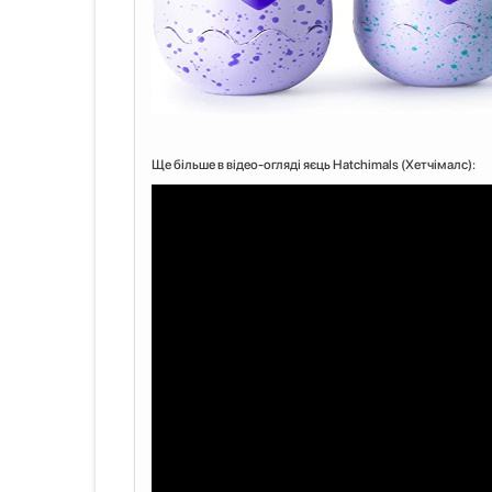
Ще більше в відео-огляді яєць Hatchimals (Хетчімалс):