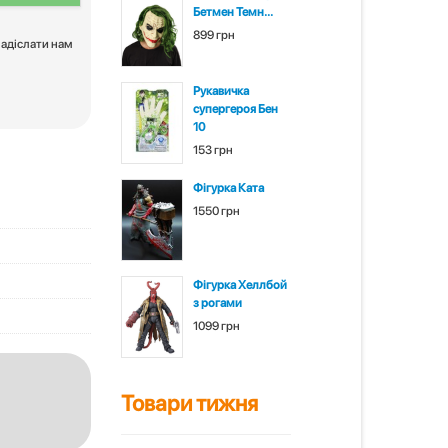
Бетмен Темн...
899 грн
надіслати нам
Рукавичка
супергероя Бен
10
153 грн
Фігурка Ката
1550 грн
Фігурка Хеллбой
з рогами
1099 грн
Товари тижня