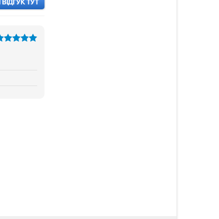
ВІДГУК ТУТ
з 5