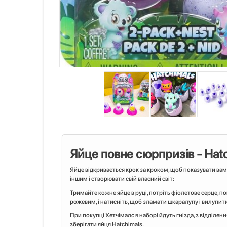
Яйце повне сюрпризів - Hatc
Яйце відкривається крок за кроком, щоб показувати ва
іншим і створювати свій власний світ:
Тримайте кожне яйце в руці, потріть фіолетове серце, по
рожевим, і натисніть, щоб зламати шкаралупу і вилупити
При покупці Хетчімалс в наборі йдуть гнізда, з відділен
зберігати яйця Hatchimals.