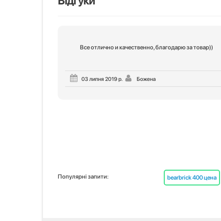
Відгуки
Все отлично и качественно, благодарю за товар))
03 липня 2019 р.
Божена
Популярні запити:
bearbrick 400 цена