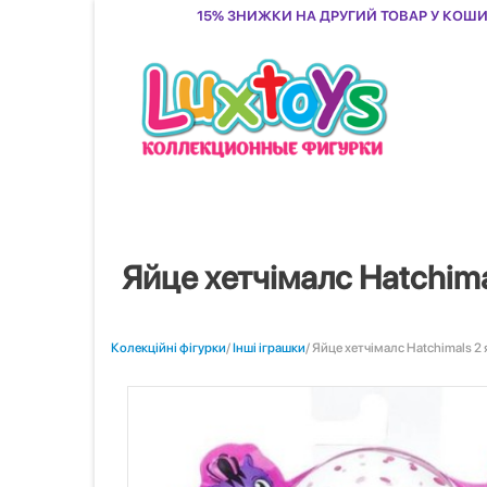
15% знижки на другий товар у кош
Яйце хетчімалс Hatchima
Колекційні фігурки
/
Інші іграшки
/ Яйце хетчімалс Hatchimals 2