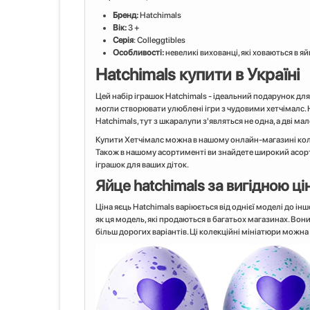
Бренд:
Hatchimals
Вік:
3 +
Серія
: Сolleggtibles
Особливості:
невеликі вихованці, які ховаються в яй
Hatchimals купити в Україні
Цей набір іграшок Hatchimals - ідеальний подарунок для 
могли створювати улюблені ігри з чудовими хетчімалс. Н
Hatchimals, тут з шкаралупи з'являться не одна, а дві ма
Купити Хетчімалс можна в нашому онлайн-магазині кол
Також в нашому асортименті ви знайдете широкий асо
іграшок для ваших діток.
Яйце hatchimals за вигідною ц
Ціна яєць Hatchimals варіюється від однієї моделі до ін
як ця модель, які продаються в багатьох магазинах. Вони 
більш дорогих варіантів. Ці колекційні мініатюри можна