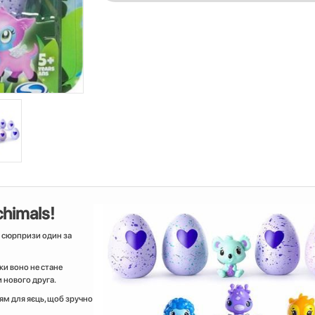
himals!
м сюрпризи один за
ки воно не стане
 нового друга.
ням для яєць, щоб зручно