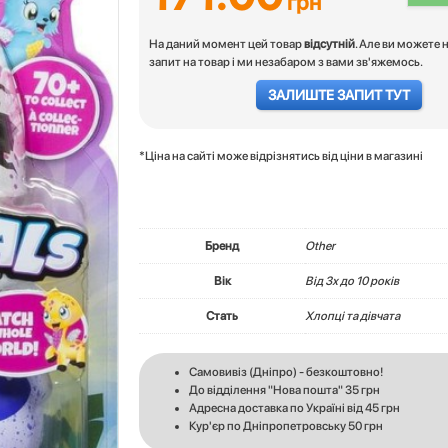
грн
На даний момент цей товар
відсутній
. Але ви можете 
запит на товар і ми незабаром з вами зв'яжемось.
ЗАЛИШТЕ ЗАПИТ ТУТ
*Ціна на сайті може відрізнятись від ціни в магазині
Бренд
Other
Вік
Вiд 3х до 10 років
Стать
Хлопці та дівчата
Самовивіз (Дніпро) - безкоштовно!
До відділення "Нова пошта" 35 грн
Адресна доставка по Україні від 45 грн
Кур'єр по Дніпропетровську 50 грн