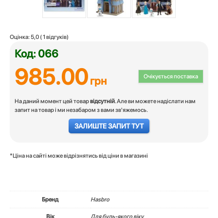
Оцінка:
5,0
(
1
відгуків)
Код: 066
985.00
Очікується поставка
грн
На даний момент цей товар
відсутній
. Але ви можете надіслати нам
запит на товар і ми незабаром з вами зв'яжемось.
ЗАЛИШТЕ ЗАПИТ ТУТ
*Ціна на сайті може відрізнятись від ціни в магазині
Бренд
Hasbro
Вік
Для будь-якого віку