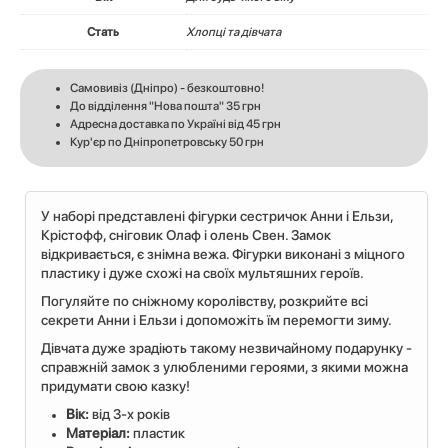
Стать
Хлопці та дівчата
Самовивіз (Дніпро) - безкоштовно!
До відділення "Нова пошта" 35 грн
Адресна доставка по Україні від 45 грн
Кур'єр по Дніпропетровську 50 грн
У наборі представлені фігурки сестричок Анни і Ельзи,
Крістофф, сніговик Олаф і олень Свен. Замок
відкривається, є знімна вежа. Фігурки виконані з міцного
пластику і дуже схожі на своїх мультяшних героїв.
Погуляйте по сніжному королівству, розкрийте всі
секрети Анни і Ельзи і допоможіть їм перемогти зиму.
Дівчата дуже зрадіють такому незвичайному подарунку -
справжній замок з улюбленими героями, з якими можна
придумати свою казку!
Вік:
від 3-х років
Матеріал:
пластик