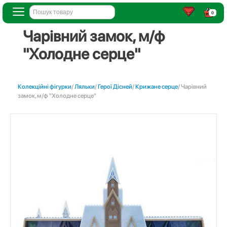
0
Чарівний замок, м/ф
"Холодне серце"
Колекційні фігурки
/
Ляльки
/
Герої Дісней
/
Крижане серце
/ Чарівний
замок, м/ф "Холодне серце"