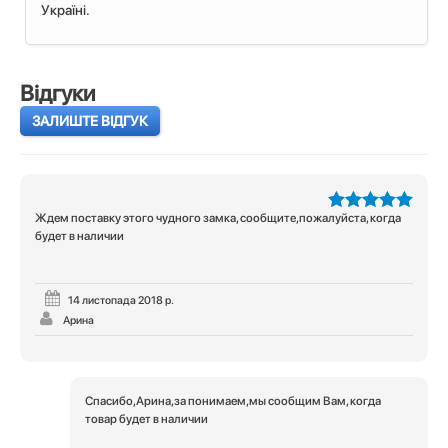
Україні.
Відгуки
ЗАЛИШТЕ ВІДГУК
Ждем поставку этого чудного замка, сообщите,пожалуйста, когда
5
з 5
будет в наличии
14 листопада 2018 р.
Арина
Спасибо,Арина,за понимаем,мы сообщим Вам, когда
товар будет в наличии