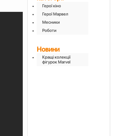
Герої кіно
Герої Марвел
Месники
Роботи
Новини
Кращі колекції
фігурок Маrvel