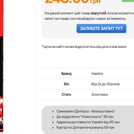
грн
На даний момент цей товар
відсутній
. Але ви можете 
запит на товар і ми незабаром з вами зв'яжемось.
ЗАЛИШТЕ ЗАПИТ ТУТ
*Ціна на сайті може відрізнятись від ціни в магазині
Бренд
Hasbro
Вік
Вiд 3х до 10 років
Стать
Хлопчики
Самовивіз (Дніпро) - безкоштовно!
До відділення "Нова пошта" 35 грн
Адресна доставка по Україні від 45 грн
Кур'єр по Дніпропетровську 50 грн