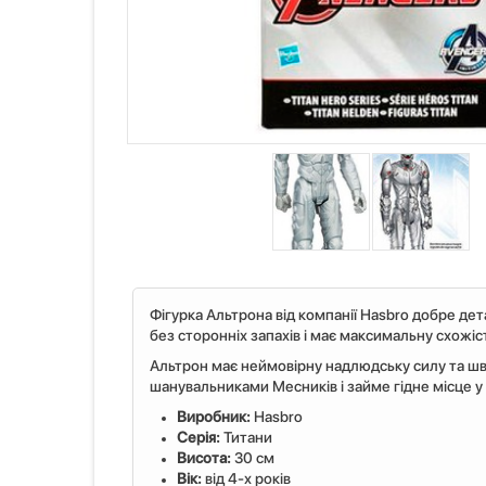
Фігурка Альтрона від компанії Hasbro добре дета
без сторонніх запахів і має максимальну схожіс
Альтрон має неймовірну надлюдську силу та шви
шанувальниками Месників і займе гідне місце у 
Виробник:
Hasbro
Серія:
Титани
Висота:
30 см
Вік:
від 4-х років