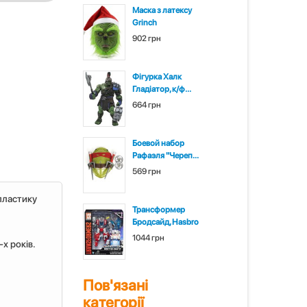
Маска з латексу
Grinch
902 грн
Фігурка Халк
Гладіатор, к/ф...
664 грн
Боевой набор
Рафаэля "Череп...
569 грн
 пластику
Трансформер
Бродсайд, Hasbro
1044 грн
х років.
Пов'язані
категорії