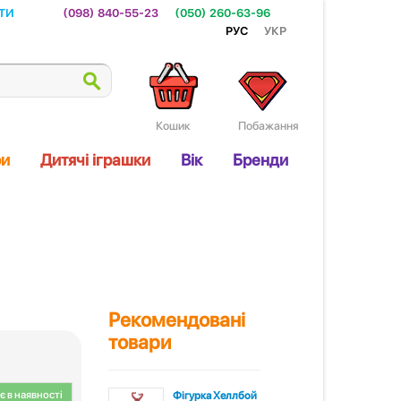
ти
(098) 840-55-23
(050) 260-63-96
Рус
Укр
Кошик
Побажання
ри
Дитячі іграшки
Вік
Бренди
Рекомендовані
товари
 в наявності
Фігурка Хеллбой