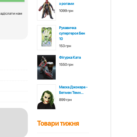
з рогами
1099 грн
надіслати нам
Рукавичка
супергероя Бен
10
153 грн
Фігурка Ката
1550 грн
Маска Джокера -
Бетмен Темн...
899 грн
Товари тижня