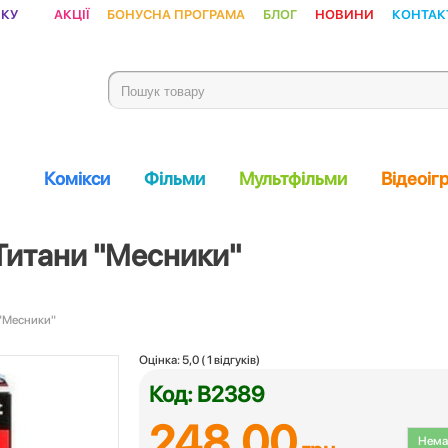
ику
Акції
Бонусна програма
Блог
Новини
Контак
Комікси
Фільми
Мультфільми
Відеоіг
 Титани "Месники"
 "Месники"
Оцінка:
5,0
(
1
відгуків)
Код: B2389
248.00
Немає