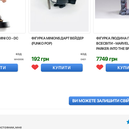
NI CO - DC
ФІГУРКА MINIONS ДАРТ ВЕЙДЕР
ФІГУРКА ЛЮДИНА П
(FUNKO POP)
ВСЕСВІТИ - MARVEL 
PARKER: INTO THE S
код
код
192 грн
7749 грн
MH0006
0401
ИТИ
КУПИТИ
КУП
ВИ МОЖЕТЕ ЗАЛИШИТИ СВІЙ 
остоянии, мне
5