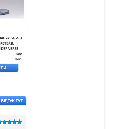
АВУК: ЧЕРЕЗ
PETER B.
PIDER VERSE
код
MARC...
ИТИ
ВІДГУК ТУТ
з 5