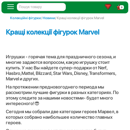
0
Колекційні фігурки
/
Новини
/ Кращі колекції фігурок Маrvel
Кращі колекції фігурок Маrvel
Игрушки - горячая тема для праздничного сезона, и
многие задаются вопросом, какую игрушку стоит
купить. У нас Вы найдете супер-подарки от Nerf,
Hasbro,Mattel, Blizzard, Star Wars, Disney, Transformers,
Marvel и других.
На протяжении предновогоднего периода мы
рассмотрим лучшие фигурки в разных категориях. По
этому следите за нашими новостями- будет много
интересного!😎
Сегодня мы собрали две категории героев Марвел, в
которых собрано наибольшее количество главных
героев.