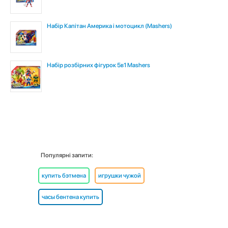
Набір Капітан Америка і мотоцикл (Mashers)
Набір розбірних фігурок 5в1 Mashers
Популярні запити:
купить бэтмена
игрушки чужой
часы бентена купить