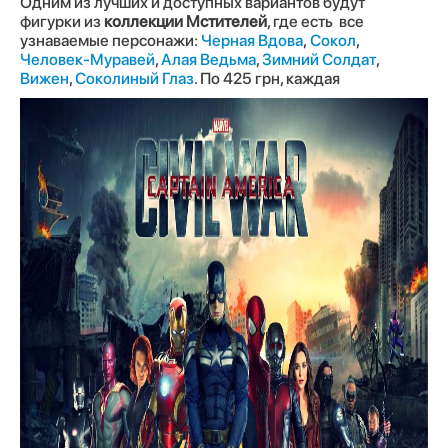
Одним из лучших и доступных вариантов будут
фигурки из
коллекции Мстителей
, где есть все
узнаваемые персонажи:
Черная Вдова
,
Сокол
,
Человек-Муравей
,
Алая Ведьма
,
Зимний Солдат
,
Вижен
,
Соколиный Глаз
. По 425 грн, каждая