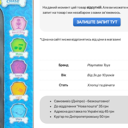
На даний момент цей товар
відсутній
. Але ви можете 
запит на товар і ми незабаром з вами зв'яжемось.
ЗАЛИШТЕ ЗАПИТ ТУТ
*Ціна на сайті може відрізнятись від ціни в магазині
Бренд
Playmates Toys
Вік
Вiд 3х до 10 років
Стать
Хлопці та дівчата
Самовивіз (Дніпро) - безкоштовно!
До відділення "Нова пошта" 35 грн
Адресна доставка по Україні від 45 грн
Кур'єр по Дніпропетровську 50 грн