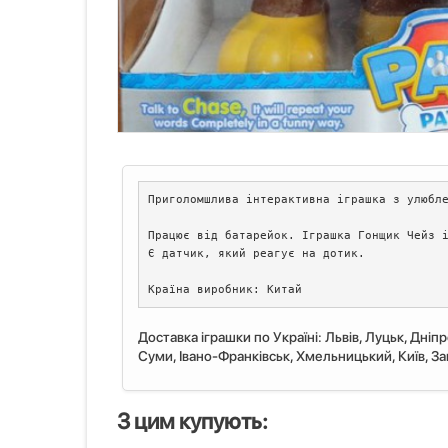
Приголомшлива інтерактивна іграшка з улюбле
Працює від батарейок. Іграшка Гонщик Чейз і
Є датчик, який реагує на дотик.

Країна виробник: Китай
Доставка іграшки по Україні: Львiв, Луцьк, Дніп
Суми, Івано-Франківськ, Хмельницький, Київ, Запо
З цим купують: