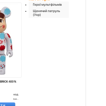
Герої мультфільмів
Щенячий патруль
(Укр)
BRICK 400 %
код
bear...
ИТИ