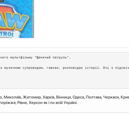
ного мультфільму "Щенячий патруль".

з музичним супроводом, гавкає, розповідає історії. Очі з підсвіч
ро, Миколаїв, Житомир, Харків, Вінниця, Одеса, Полтава, Черкаси, Крив
ріжжя, Рівне, Херсон як і по всій Україні.