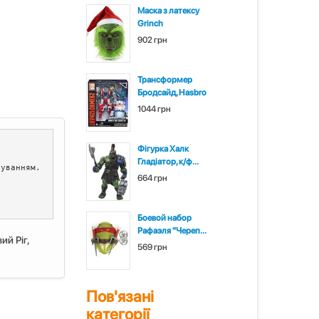
Маска з латексу
Grinch
902 грн
Трансформер
Бродсайд, Hasbro
1044 грн
Фігурка Халк
Гладіатор, к/ф...
уванням. 
664 грн
Боевой набор
Рафаэля "Череп...
ий Ріг,
569 грн
Пов'язані
категорії