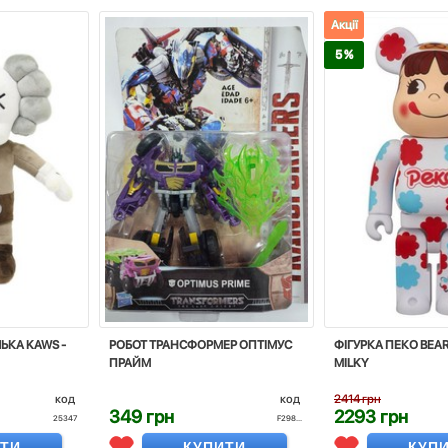
Акції
5 %
ЬКА KAWS -
РОБОТ ТРАНСФОРМЕР ОПТІМУС
ФІГУРКА ПЕКО BEAR
ПРАЙМ
MILKY
код
код
2414 грн
349 грн
2293 грн
25347
F298...
ИТИ
КУПИТИ
КУП