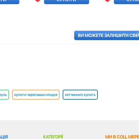
ВИ МОЖЕТЕ ЗАЛИШИТИ СВІЙ 
руль
купити черепашки ніндзя
хетчималс купить
ЦІЯ
КАТЕГОРІЇ
МИ В СОЦ. МЕР