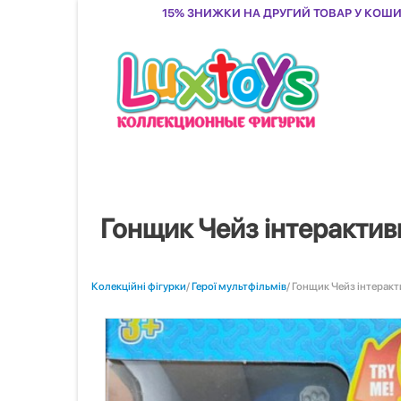
15% знижки на другий товар у кош
Гонщик Чейз інтеракти
Колекційні фігурки
/
Герої мультфільмів
/ Гонщик Чейз інтерак