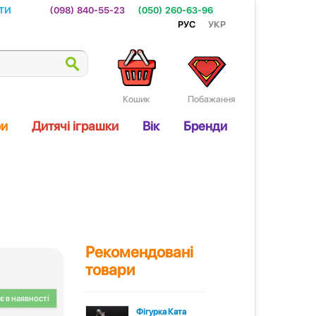
ти
(098) 840-55-23
(050) 260-63-96
Рус
Укр
Кошик
Побажання
ри
Дитячі іграшки
Вік
Бренди
Рекомендовані
товари
 в наявності
Фігурка Ката