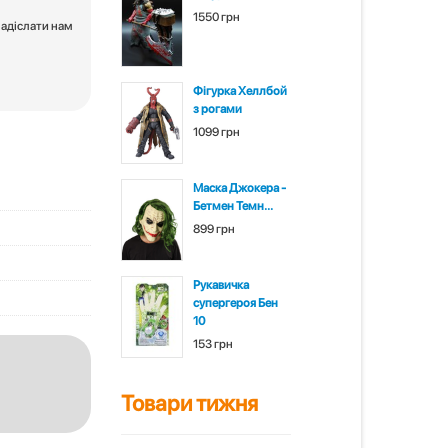
1550 грн
надіслати нам
Фігурка Хеллбой
з рогами
1099 грн
Маска Джокера -
Бетмен Темн...
899 грн
Рукавичка
супергероя Бен
10
153 грн
Товари тижня