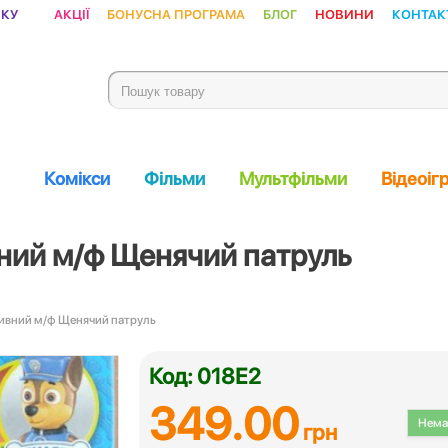
ику
Акції
Бонусна програма
Блог
Новини
Контак
Комікси
Фільми
Мультфільми
Відеоіг
вний м/ф Щенячий патруль
тивний м/ф Щенячий патруль
Код: 018Е2
349.00
Немає
грн