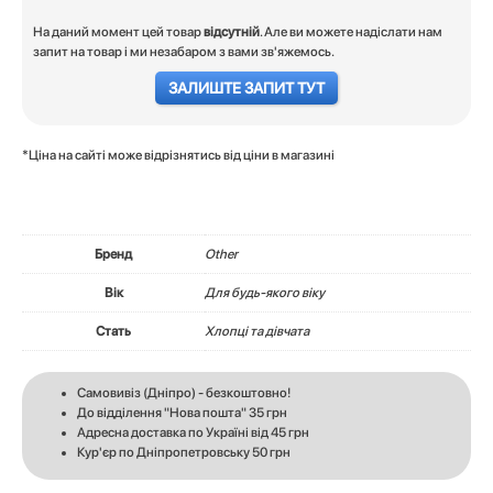
На даний момент цей товар
відсутній
. Але ви можете надіслати нам
запит на товар і ми незабаром з вами зв'яжемось.
ЗАЛИШТЕ ЗАПИТ ТУТ
*Ціна на сайті може відрізнятись від ціни в магазині
Бренд
Other
Вік
Для будь-якого віку
Стать
Хлопці та дівчата
Самовивіз (Дніпро) - безкоштовно!
До відділення "Нова пошта" 35 грн
Адресна доставка по Україні від 45 грн
Кур'єр по Дніпропетровську 50 грн