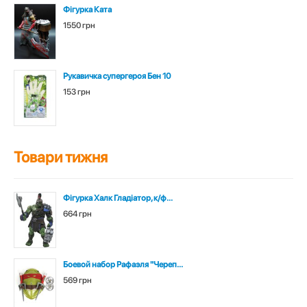
Фігурка Ката
1550 грн
Рукавичка супергероя Бен 10
153 грн
Товари тижня
Фігурка Халк Гладіатор, к/ф...
664 грн
Боевой набор Рафаэля "Череп...
569 грн