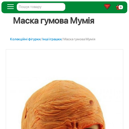
0
Маска гумова Мумiя
Колекційні фігурки
/
Інші іграшки
/ Маска гумова Мумiя