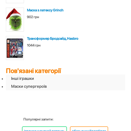
Маска з латексу Grinch
902 грн
Трансформер Бродсайд, Hasbro
1044 грн
Пов'язані категорії
Інші іграшки
Маски супергероїв
Популярні запити: