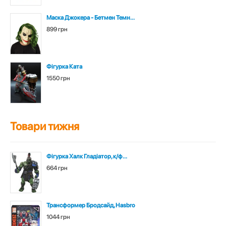
Маска Джокера - Бетмен Темн...
899 грн
Фігурка Ката
1550 грн
Товари тижня
Фігурка Халк Гладіатор, к/ф...
664 грн
Трансформер Бродсайд, Hasbro
1044 грн