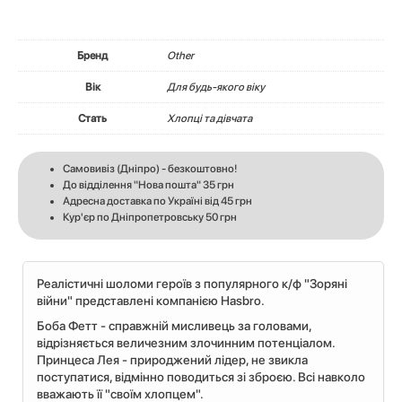
Бренд
Other
Вік
Для будь-якого віку
Стать
Хлопці та дівчата
Самовивіз (Дніпро) - безкоштовно!
До відділення "Нова пошта" 35 грн
Адресна доставка по Україні від 45 грн
Кур'єр по Дніпропетровську 50 грн
Реалістичні шоломи героїв з популярного к/ф "Зоряні
війни" представлені компанією Hasbro.
Боба Фетт - справжній мисливець за головами,
відрізняється величезним злочинним потенціалом.
Принцеса Лея - природжений лідер, не звикла
поступатися, відмінно поводиться зі зброєю. Всі навколо
вважають її "своїм хлопцем".