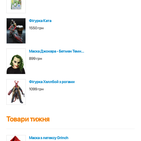
Фігурка Ката
1550 грн
Маска Джокера - Бетмен Темн...
899 грн
Фігурка Хеллбой з рогами
1099 грн
Товари тижня
Маска з латексу Grinch