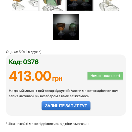
Оцінка:
5,0
(
1
відгуків)
Код: 0376
413.00
Немає в наявності
грн
На даний момент цей товар
відсутній
. Але ви можете надіслати нам
запит на товар і ми незабаром з вами зв'яжемось.
ЗАЛИШТЕ ЗАПИТ ТУТ
*Ціна на сайті може відрізнятись від ціни в магазині