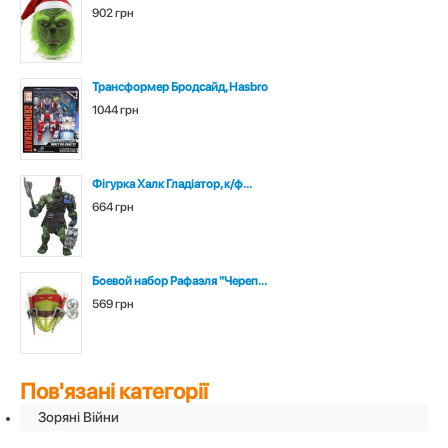
902 грн
Трансформер Бродсайд, Hasbro
1044 грн
Фігурка Халк Гладіатор, к/ф...
664 грн
Боевой набор Рафаэля "Череп...
569 грн
Пов'язані категорії
Зоряні Війни