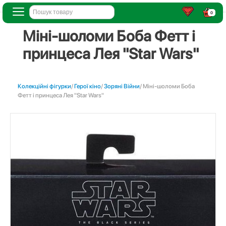
0
Міні-шоломи Боба Фетт і
принцеса Лея "Star Wars"
Колекційні фігурки
/
Герої кіно
/
Зоряні Війни
/ Міні-шоломи Боба
Фетт і принцеса Лея "Star Wars"