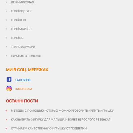
ДЕНЬ МИКОЛАЯ
ГЕРОЇ ВІДЕОІГР
ГЕРОЇ КІНО
ГЕРОЇ МАРВЕЛ
ГЕРОЇ DC
ТРАНСФОРМЕРИ
ГЕРОЇ МУЛЬТФІЛЬМІВ
МИ В СОЦ. МЕРЕЖАХ
FACEBOOK
INSTAGRAM
ОСТАННІ ПОСТИ
МЕТОДЫ, С ПОМОЩЬЮ КОТОРЫХ МОЖНО УГОВОРИТЬ КУПИТЬ ИГРУШКУ
КАК ВЫБРАТЬ ФИГУРКУ ДЛЯ МАЛЫША И БОЛЕЕ ВЗРОСЛОГО РЕБЕНКА?
ОТЛИЧАЕМ КАЧЕСТВЕННУЮ ИГРУШКУ ОТ ПОДДЕЛКИ