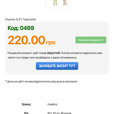
Оцінка:
5,0
(
1
відгуків)
Код: 0469
220.00
Немає в наявності
грн
На даний момент цей товар
відсутній
. Але ви можете надіслати нам
запит на товар і ми незабаром з вами зв'яжемось.
ЗАЛИШТЕ ЗАПИТ ТУТ
*Ціна на сайті може відрізнятись від ціни в магазині
Бренд
Hasbro
Вік
Вiд 10 до 16 років