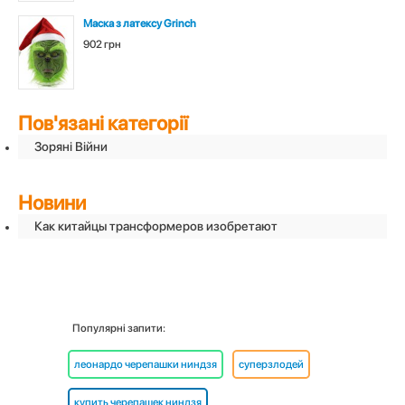
Маска з латексу Grinch
902 грн
Пов'язані категорії
Зоряні Війни
Новини
Как китайцы трансформеров изобретают
Популярні запити:
леонардо черепашки ниндзя
суперзлодей
купить черепашек ниндзя