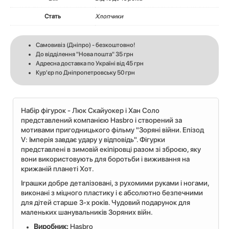
Стать
Хлопчики
Самовивіз (Дніпро) - безкоштовно!
До відділення "Нова пошта" 35 грн
Адресна доставка по Україні від 45 грн
Кур'єр по Дніпропетровську 50 грн
Набір фігурок - Люк Скайуокер і Хан Соло
представлений компанією Hasbro і створений за
мотивами пригодницького фільму "Зоряні війни. Епізод
V: Імперія завдає удару у відповідь". Фігурки
представлені в зимовій екіпіровці разом зі зброєю, яку
вони використовують для боротьби і виживання на
крижаній планеті Хот.
Іграшки добре деталізовані, з рухомими руками і ногами,
виконані з міцного пластику і є абсолютно безпечними
для дітей старше 3-х років. Чудовий подарунок для
маленьких шанувальників Зоряних війн.
Виробник:
Hasbro