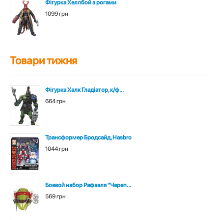
Фігурка Хеллбой з рогами
1099 грн
Товари тижня
Фігурка Халк Гладіатор, к/ф...
664 грн
Трансформер Бродсайд, Hasbro
1044 грн
Боевой набор Рафаэля "Череп...
569 грн