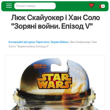
0
Люк Скайуокер і Хан Соло
"Зоряні войни. Епізод V"
Колекційні фігурки
/
Герої кіно
/
Зоряні Війни
/ Люк Скайуокер і Хан
Соло "Зоряні войни. Епізод V"