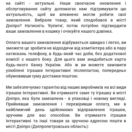
на сайті - актуальні. Наше своєчасне оновлення і
обслуговування сайту допомагає нам підтримувати цю
актуальність, щоб ви впевнено могли робити свої
замовлення. Вибрали товар, який сподобався в місті
Дніпро? Натисніть 'Купити', потім потрібно підтвердити
ваше замовлення в кошику і очікуйте нашого дзвінка.
Оплата вашого замовлення відбувається швидко і легко, ви
зможете це зробити не відходячи від комп'ютера або в пару
натискань телефону, в будь-який час доби, без додаткової
комісії з нашого боку. Для цього вам знадобиться карта
будь-якого банку України. Або ж ви можете замовити
улюблені іграшки Інтерактивні післяплатою, попередньо
обумовивши суму доставки поштою.
Ми забезпечуємо гарантію від наших виробників на всі види
іграшок Інтерактивні. Ви отримаєте саме ту іграшку в місті
Дніпро, яка була замовлена ​​- в упаковці і новому вигляді.
Прийнявши замовлення і перевіривши оплату, ми в
найближчий день здійснюємо відправлення іграшок,
зручним для вас способом. Ви отримаєте іграшки
Інтерактивні та інші товари за зручною адресою пошти в
місті Дніпро (Дніпропетровська область):