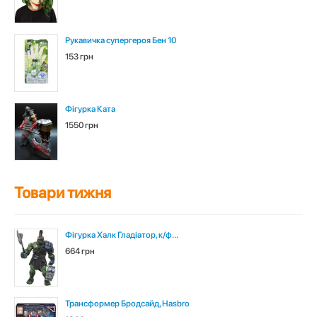
Рукавичка супергероя Бен 10
153 грн
Фігурка Ката
1550 грн
Товари тижня
Фігурка Халк Гладіатор, к/ф...
664 грн
Трансформер Бродсайд, Hasbro