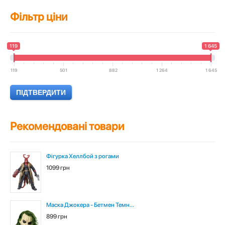
Фільтр ціни
119
1 645
119
501
882
1 264
1 645
Рекомендовані товари
Фігурка Хеллбой з рогами
1099 грн
Маска Джокера - Бетмен Темн...
899 грн