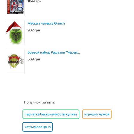
1044 грн
Маска з латексу Grinch
902 грн
Боевой набор Рафаэля "Череп...
569 грн
Популярні запити:
перчатка бесконечности купить
игрушки чужой
хетчималс цена