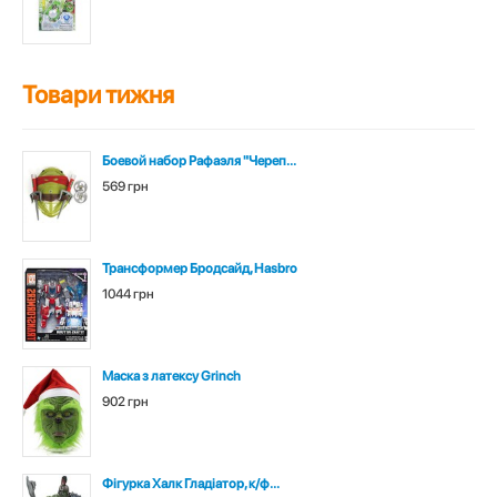
Товари тижня
Боевой набор Рафаэля "Череп...
569 грн
Трансформер Бродсайд, Hasbro
1044 грн
Маска з латексу Grinch
902 грн
Фігурка Халк Гладіатор, к/ф...