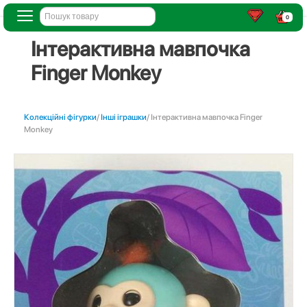
0
Інтерактивна мавпочка
Finger Monkey
Колекційні фігурки
/
Інші іграшки
/ Інтерактивна мавпочка Finger
Monkey