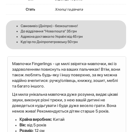
Стать
Хлопці та дівчата
Самовивіз (Дніпро) - безкоштовно!
До відділення "Нова пошта" 35 грн
Адресна доставка по Україні від 45 грн
Кур'єр по Дніпропетровську 50 грн
Мавпочки Fingerlings - це милі звірятка-мавпочки, які із
задоволенням повиснуть на ваших пальчиках! Втім, вони
також люблять будь-яку і іншу поверхню, за яку можна
надійно вчепитися: ручку/олівець, книжку, зошит, меблі
та багато іншого.
Ця мила унікальна мавпочка дуже розумна, видає цікаві
звуки, виконує різні трюки, з нею вашій дитині не
доведеться нудьгувати і буде дуже весело грати. Вона
немов жива! Рекомендується дітям старше 5 років.
Країна виробник:
Китай
Вік:
від 5 років
Розмір:
12 см