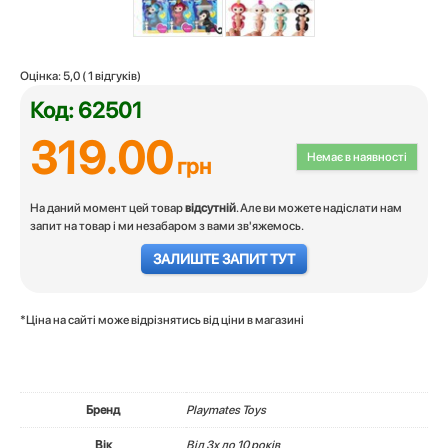
Оцінка:
5,0
(
1
відгуків)
Код: 62501
319.00
Немає в наявності
грн
На даний момент цей товар
відсутній
. Але ви можете надіслати нам
запит на товар і ми незабаром з вами зв'яжемось.
ЗАЛИШТЕ ЗАПИТ ТУТ
*Ціна на сайті може відрізнятись від ціни в магазині
Бренд
Playmates Toys
Вік
Вiд 3х до 10 років