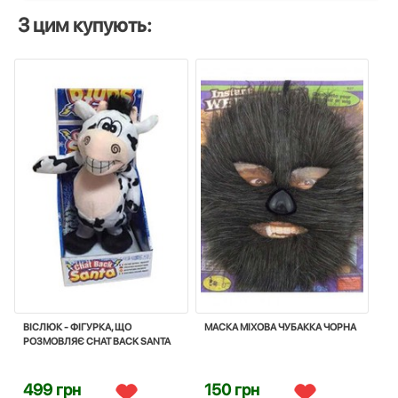
З цим купують:
ВІСЛЮК - ФІГУРКА, ЩО
МАСКА МIХОВА ЧУБАККА ЧОРНА
РОЗМОВЛЯЄ CHAT BACK SANTA
499 грн
150 грн